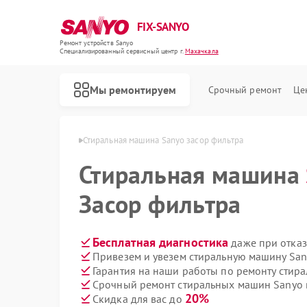
FIX-SANYO
Ремонт устройств Sanyo
Специализированный cервисный центр г.
Махачкала
Мы ремонтируем
Срочный ремонт
Це
 Sanyo в Махачкале
Стиральная машина Sanyo засор фильтра
Стиральная машина
Засор фильтра
Ремонт микроволновых печей Sanyo
Ремонт посудомоечных машин Sanyo
Бесплатная диагностика
даже при отказ
Привезем и увезем стиральную машину San
Гарантия на наши работы по ремонту сти
Срочный ремонт стиральных машин Sanyo в
20%
Скидка для вас до