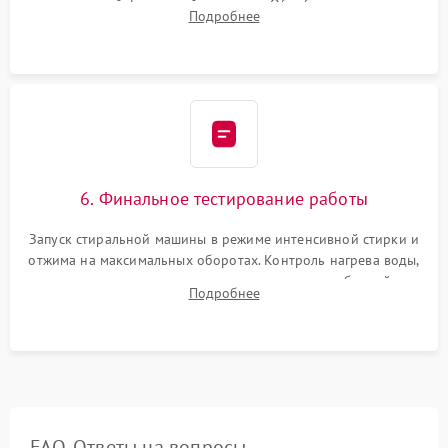
надежной фиксацией хомутами. Обработка стыков
Подробнее
герметиком для предотвращения возможных протечек воды.
6. Финальное тестирование работы
Запуск стиральной машины в режиме интенсивной стирки и
отжима на максимальных оборотах. Контроль нагрева воды,
корректности слива, отсутствия излишних вибраций,
Подробнее
посторонних стуков и протечек под корпусом.
FAQ. Ответы на вопросы