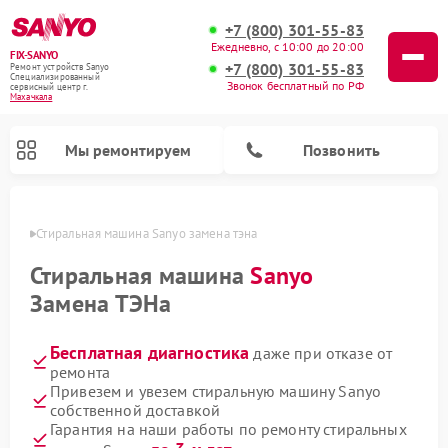
+7 (800) 301-55-83
Ежедневно, с 10:00 до 20:00
FIX-SANYO
+7 (800) 301-55-83
Ремонт устройств Sanyo
Специализированный
Звонок бесплатный по РФ
cервисный центр г.
Махачкала
Мы ремонтируем
Позвонить
чкале
Стиральная машина Sanyo замена тэна
Стиральная машина
Sanyo
Замена ТЭНа
Ремонт микроволновых печей Sanyo
Ремонт посудомоечных машин Sanyo
Бесплатная диагностика
даже при отказе от
ремонта
Привезем и увезем стиральную машину Sanyo
собственной доставкой
Гарантия на наши работы по ремонту стиральных