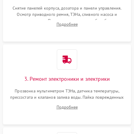
Снятие панелей корпуса, дозатора и панели управления.
Осмотр приводного ремня, ТЭНа, сливного насоса и
амортизаторов. Проверка подшипников барабана и
Подробнее
крестовины на износ, а манжеты люка на разрывы.
3. Ремонт электроники и электрики
Прозвонка мультиметром ТЭНа, датчика температуры,
прессостата и клапанов залива воды. Пайка поврежденных
дорожек или замена симисторов на плате управления.
Подробнее
Восстановление целостности проводки и контактов.