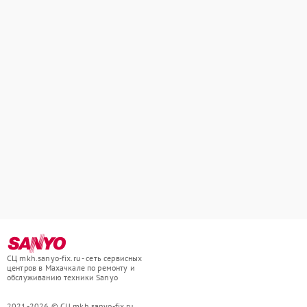
СЦ mkh.sanyo-fix.ru - сеть сервисных
центров в Махачкале по ремонту и
обслуживанию техники Sanyo
2021-2026 © СЦ mkh.sanyo-fix.ru