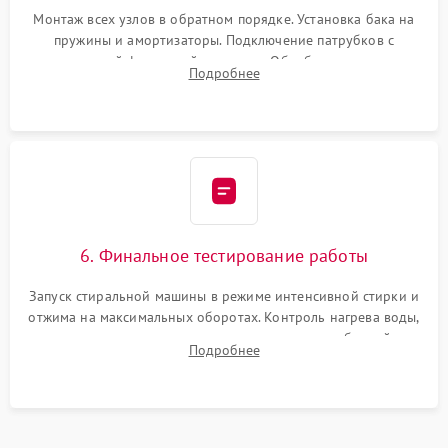
Монтаж всех узлов в обратном порядке. Установка бака на
пружины и амортизаторы. Подключение патрубков с
надежной фиксацией хомутами. Обработка стыков
Подробнее
герметиком для предотвращения возможных протечек воды.
6. Финальное тестирование работы
Запуск стиральной машины в режиме интенсивной стирки и
отжима на максимальных оборотах. Контроль нагрева воды,
корректности слива, отсутствия излишних вибраций,
Подробнее
посторонних стуков и протечек под корпусом.