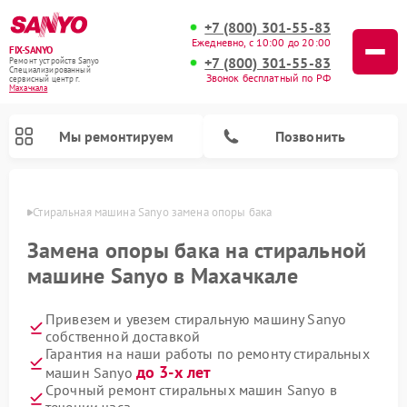
+7 (800) 301-55-83
Ежедневно, с 10:00 до 20:00
FIX-SANYO
+7 (800) 301-55-83
Ремонт устройств Sanyo
Специализированный
Звонок бесплатный по РФ
cервисный центр г.
Махачкала
Мы ремонтируем
Позвонить
чкале
Стиральная машина Sanyo замена опоры бака
Замена опоры бака на стиральной
машине Sanyo в Махачкале
Ремонт микроволновых печей Sanyo
Ремонт посудомоечных машин Sanyo
Привезем и увезем стиральную машину Sanyo
собственной доставкой
Гарантия на наши работы по ремонту стиральных
до 3-х лет
машин Sanyo
Срочный ремонт стиральных машин Sanyo в