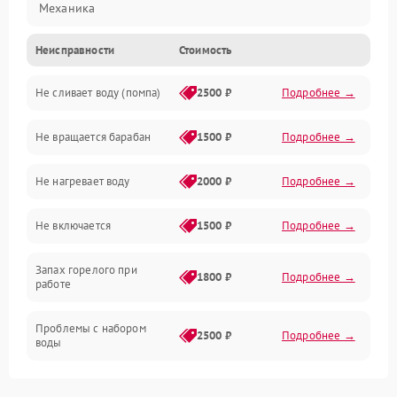
Механика
Неисправности
Стоимость
Электропитание
Не сливает воду (помпа)
2500 ₽
Подробнее →
Водоснабжение
Не вращается барабан
1500 ₽
Подробнее →
Слив
Не нагревает воду
2000 ₽
Подробнее →
Программное обеспечение
Не включается
1500 ₽
Подробнее →
Запах горелого при
1800 ₽
Подробнее →
работе
Проблемы с набором
2500 ₽
Подробнее →
воды
Замена ТЭНа
2200 ₽
Подробнее →