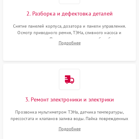
2. Разборка и дефектовка деталей
Снятие панелей корпуса, дозатора и панели управления.
Осмотр приводного ремня, ТЭНа, сливного насоса и
амортизаторов. Проверка подшипников барабана и
Подробнее
крестовины на износ, а манжеты люка на разрывы.
3. Ремонт электроники и электрики
Прозвонка мультиметром ТЭНа, датчика температуры,
прессостата и клапанов залива воды. Пайка поврежденных
дорожек или замена симисторов на плате управления.
Подробнее
Восстановление целостности проводки и контактов.