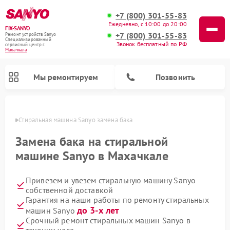
+7 (800) 301-55-83
Ежедневно, с 10:00 до 20:00
FIX-SANYO
+7 (800) 301-55-83
Ремонт устройств Sanyo
Специализированный
Звонок бесплатный по РФ
cервисный центр г.
Махачкала
Мы ремонтируем
Позвонить
чкале
Стиральная машина Sanyo замена бака
Замена бака на стиральной
машине Sanyo в Махачкале
Ремонт микроволновых печей Sanyo
Ремонт посудомоечных машин Sanyo
Привезем и увезем стиральную машину Sanyo
собственной доставкой
Гарантия на наши работы по ремонту стиральных
до 3-х лет
машин Sanyo
Срочный ремонт стиральных машин Sanyo в