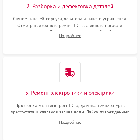
2. Разборка и дефектовка деталей
Снятие панелей корпуса, дозатора и панели управления.
Осмотр приводного ремня, ТЭНа, сливного насоса и
амортизаторов. Проверка подшипников барабана и
Подробнее
крестовины на износ, а манжеты люка на разрывы.
3. Ремонт электроники и электрики
Прозвонка мультиметром ТЭНа, датчика температуры,
прессостата и клапанов залива воды. Пайка поврежденных
дорожек или замена симисторов на плате управления.
Подробнее
Восстановление целостности проводки и контактов.