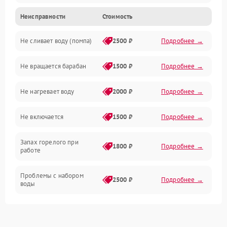
Неисправности
Стоимость
Электропитание
Не сливает воду (помпа)
2500 ₽
Подробнее →
Водоснабжение
Не вращается барабан
1500 ₽
Подробнее →
Слив
Не нагревает воду
2000 ₽
Подробнее →
Программное обеспечение
Не включается
1500 ₽
Подробнее →
Запах горелого при
1800 ₽
Подробнее →
работе
Проблемы с набором
2500 ₽
Подробнее →
воды
Замена ТЭНа
2200 ₽
Подробнее →