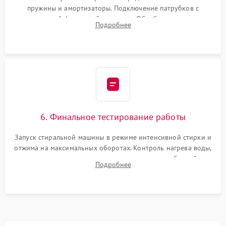
пружины и амортизаторы. Подключение патрубков с
надежной фиксацией хомутами. Обработка стыков
Подробнее
герметиком для предотвращения возможных протечек воды.
6. Финальное тестирование работы
Запуск стиральной машины в режиме интенсивной стирки и
отжима на максимальных оборотах. Контроль нагрева воды,
корректности слива, отсутствия излишних вибраций,
Подробнее
посторонних стуков и протечек под корпусом.