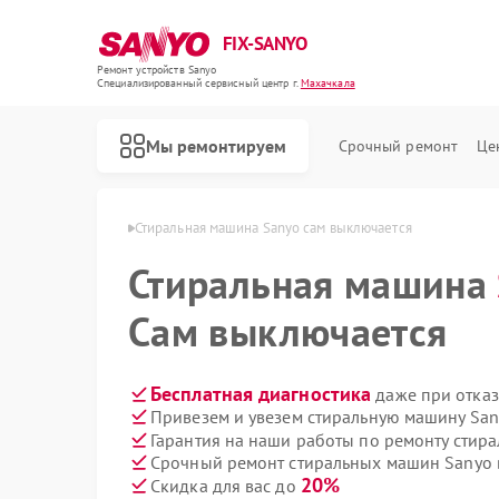
FIX-SANYO
Ремонт устройств Sanyo
Специализированный cервисный центр г.
Махачкала
Мы ремонтируем
Срочный ремонт
Це
 Sanyo в Махачкале
Стиральная машина Sanyo сам выключается
Стиральная машина
Сам выключается
Ремонт микроволновых печей Sanyo
Ремонт посудомоечных машин Sanyo
Бесплатная диагностика
даже при отказ
Привезем и увезем стиральную машину San
Гарантия на наши работы по ремонту сти
Срочный ремонт стиральных машин Sanyo в
20%
Скидка для вас до