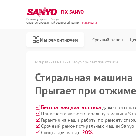
FIX-SANYO
Ремонт устройств Sanyo
Специализированный cервисный центр г.
Махачкала
Мы ремонтируем
Срочный ремонт
Це
 Sanyo в Махачкале
Стиральная машина Sanyo прыгает при отжиме
Стиральная машина
Прыгает при отжим
Ремонт микроволновых печей Sanyo
Ремонт посудомоечных машин Sanyo
Бесплатная диагностика
даже при отказ
Привезем и увезем стиральную машину San
Гарантия на наши работы по ремонту сти
Срочный ремонт стиральных машин Sanyo в
20%
Скидка для вас до