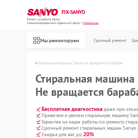
FIX-SANYO
Ремонт устройств Sanyo
Специализированный cервисный центр г.
Махачкала
Мы ремонтируем
Срочный ремонт
Це
 Sanyo в Махачкале
Стиральная машина Sanyo не вращается барабан
Стиральная машина
Не вращается бараб
Ремонт микроволновых печей Sanyo
Ремонт посудомоечных машин Sanyo
Бесплатная диагностика
даже при отказ
Привезем и увезем стиральную машину San
Гарантия на наши работы по ремонту сти
Срочный ремонт стиральных машин Sanyo в
20%
Скидка для вас до