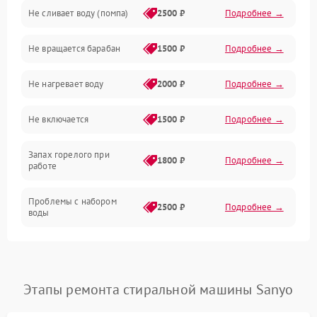
Не сливает воду (помпа)
2500 ₽
Подробнее →
Водоснабжение
Не вращается барабан
1500 ₽
Подробнее →
Слив
Не нагревает воду
2000 ₽
Подробнее →
Программное обеспечение
Не включается
1500 ₽
Подробнее →
Запах горелого при
1800 ₽
Подробнее →
работе
Проблемы с набором
2500 ₽
Подробнее →
воды
Замена ТЭНа
2200 ₽
Подробнее →
Замена платы управления
2200 ₽
Подробнее →
Этапы ремонта стиральной машины Sanyo