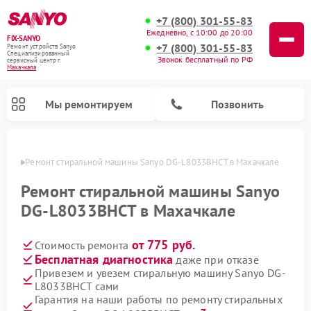
+7 (800) 301-55-83
Ежедневно, с 10:00 до 20:00
FIX-SANYO
+7 (800) 301-55-83
Ремонт устройств Sanyo
Специализированный
Звонок бесплатный по РФ
cервисный центр г.
Махачкала
Мы ремонтируем
Позвонить
чкале
Ремонт стиральной машины Sanyo DG-L8033BHCT в Махачкале
Ремонт стиральной машины Sanyo
DG-L8033BHCT в Махачкале
Ремонт микроволновых печей Sanyo
Ремонт посудомоечных машин Sanyo
от 775 руб.
Стоимость ремонта
Бесплатная диагностика
даже при отказе
Привезем и увезем стиральную машину Sanyo DG-
L8033BHCT сами
Гарантия на наши работы по ремонту стиральных