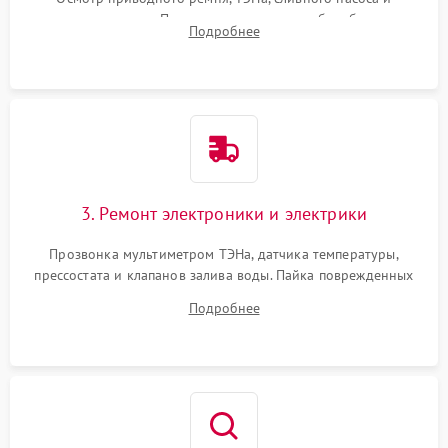
амортизаторов. Проверка подшипников барабана и
Подробнее
крестовины на износ, а манжеты люка на разрывы.
3. Ремонт электроники и электрики
Прозвонка мультиметром ТЭНа, датчика температуры,
прессостата и клапанов залива воды. Пайка поврежденных
дорожек или замена симисторов на плате управления.
Подробнее
Восстановление целостности проводки и контактов.