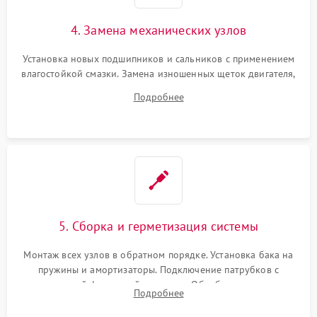
4. Замена механических узлов
Установка новых подшипников и сальников с применением
влагостойкой смазки. Замена изношенных щеток двигателя,
порванного ремня привода, неисправного сливного насоса
Подробнее
или поврежденной резиновой манжеты.
5. Сборка и герметизация системы
Монтаж всех узлов в обратном порядке. Установка бака на
пружины и амортизаторы. Подключение патрубков с
надежной фиксацией хомутами. Обработка стыков
Подробнее
герметиком для предотвращения возможных протечек воды.