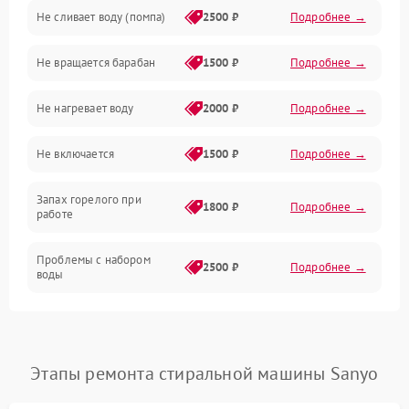
Не сливает воду (помпа)
2500 ₽
Подробнее →
Водоснабжение
Не вращается барабан
1500 ₽
Подробнее →
Слив
Не нагревает воду
2000 ₽
Подробнее →
Программное обеспечение
Не включается
1500 ₽
Подробнее →
Запах горелого при
1800 ₽
Подробнее →
работе
Проблемы с набором
2500 ₽
Подробнее →
воды
Замена ТЭНа
2200 ₽
Подробнее →
Замена платы управления
2200 ₽
Подробнее →
Этапы ремонта стиральной машины Sanyo