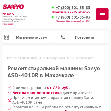
+7 (800) 301-55-83
Ежедневно, с 10:00 до 20:00
FIX-SANYO
+7 (800) 301-55-83
Ремонт устройств Sanyo
Специализированный
Звонок бесплатный по РФ
cервисный центр г.
Махачкала
Мы ремонтируем
Позвонить
чкале
Ремонт стиральной машины Sanyo ASD-4010R в Махачкале
Ремонт стиральной машины Sanyo
ASD-4010R в Махачкале
Ремонт микроволновых печей Sanyo
Ремонт посудомоечных машин Sanyo
от 775 руб.
Стоимость ремонта
Бесплатная диагностика
даже при отказе
Привезем и увезем стиральную машину Sanyo
ASD-4010R сами
Гарантия на наши работы по ремонту стиральных