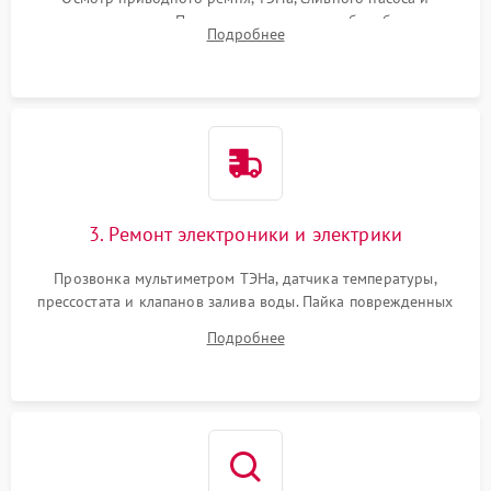
амортизаторов. Проверка подшипников барабана и
Подробнее
крестовины на износ, а манжеты люка на разрывы.
3. Ремонт электроники и электрики
Прозвонка мультиметром ТЭНа, датчика температуры,
прессостата и клапанов залива воды. Пайка поврежденных
дорожек или замена симисторов на плате управления.
Подробнее
Восстановление целостности проводки и контактов.