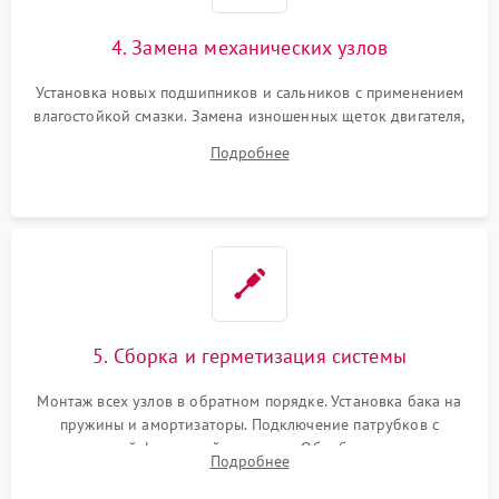
4. Замена механических узлов
Установка новых подшипников и сальников с применением
влагостойкой смазки. Замена изношенных щеток двигателя,
порванного ремня привода, неисправного сливного насоса
Подробнее
или поврежденной резиновой манжеты.
5. Сборка и герметизация системы
Монтаж всех узлов в обратном порядке. Установка бака на
пружины и амортизаторы. Подключение патрубков с
надежной фиксацией хомутами. Обработка стыков
Подробнее
герметиком для предотвращения возможных протечек воды.