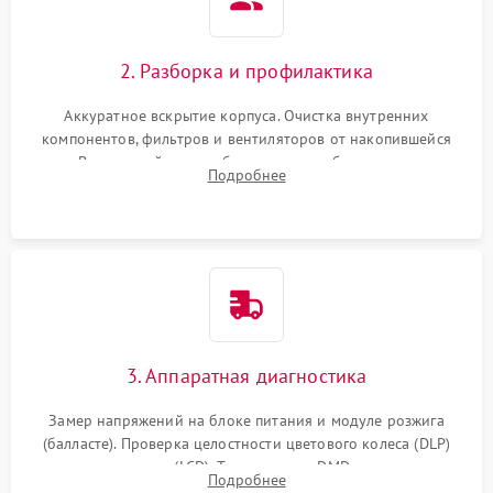
2. Разборка и профилактика
Аккуратное вскрытие корпуса. Очистка внутренних
компонентов, фильтров и вентиляторов от накопившейся
пыли. Визуальный осмотр блока питания, балласта лампы и
Подробнее
материнской платы на наличие прогаров или вздутых
элементов.
3. Аппаратная диагностика
Замер напряжений на блоке питания и модуле розжига
(балласте). Проверка целостности цветового колеса (DLP)
или поляризаторов (LCD). Тестирование DMD-чипа, датчиков
Подробнее
температуры и оптопар с помощью мультиметра и