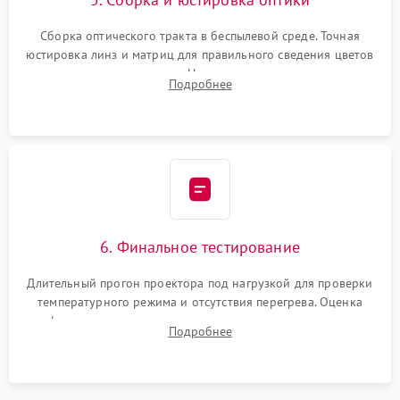
Сборка оптического тракта в беспылевой среде. Точная
юстировка линз и матриц для правильного сведения цветов
и устранения размытия. Надежное подключение всех
Подробнее
шлейфов, установка датчиков и закрытие корпуса
устройства.
6. Финальное тестирование
Длительный прогон проектора под нагрузкой для проверки
температурного режима и отсутствия перегрева. Оценка
фокуса, контрастности и цветопередачи на тестовых
Подробнее
таблицах. Проверка работы всех видеовходов и кнопок
управления.