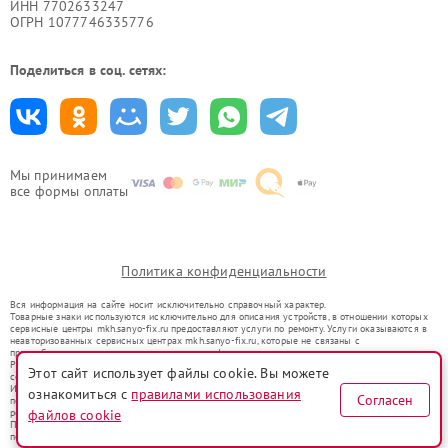
ИНН 7702633247
ОГРН 1077746335776
Поделиться в соц. сетях:
Мы принимаем
все формы оплаты
Политика конфиденциальности
Вся информация на сайте носит исключительно справочный характер.
Товарные знаки используются исключительно для описания устройств, в отношении которых
сервисные центры mkh.sanyo-fix.ru предоставляют услуги по ремонту. Услуги оказываются в
неавторизованных сервисных центрах mkh.sanyo-fix.ru, которые не связаны с
правообладателями товарных знаков или их официальными представителями.
Ремонт осуществляется для устройств, уже введенных в гражданский оборот в соответствии
Этот сайт использует файлы cookie. Вы можете
со статьей 1487 ГК РФ.
Использование товарных знаков не преследует цели индивидуализации услуг или введения
ознакомиться с
правилами использования
Согласен
потребителей в заблуждение, а служит для информирования о предоставляемых услугах по
ремонту техники указанных брендов.
файлов cookie
Представленная на сайте информация не является публичной офертой, определяемой
положениями Статьи 437(2) Гражданского кодекса РФ