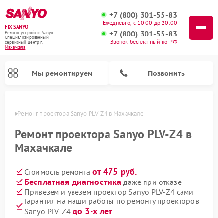
+7 (800) 301-55-83
Ежедневно, с 10:00 до 20:00
FIX-SANYO
+7 (800) 301-55-83
Ремонт устройств Sanyo
Специализированный
Звонок бесплатный по РФ
cервисный центр г.
Махачкала
Мы ремонтируем
Позвонить
чкале
Ремонт проектора Sanyo PLV-Z4 в Махачкале
Ремонт проектора Sanyo PLV-Z4 в
Махачкале
Ремонт микроволновых печей Sanyo
Ремонт стиральных машин Sanyo
Ремонт посудомоечных машин Sanyo
от 475 руб.
Стоимость ремонта
Бесплатная диагностика
даже при отказе
Привезем и увезем проектор Sanyo PLV-Z4 сами
Гарантия на наши работы по ремонту проекторов
до 3-х лет
Sanyo PLV-Z4