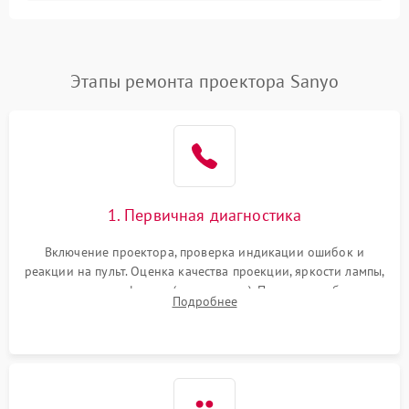
Залипание изображения
4500 ₽
Подробнее →
(image retention)
Нестабильная яркость или
Этапы ремонта проектора Sanyo
4000 ₽
Подробнее →
контраст
Неравномерная подсветка
4500 ₽
Подробнее →
экрана
Не работает
автоматическая коррекция
3000 ₽
Подробнее →
1. Первичная диагностика
трапеции (Keystone)
Включение проектора, проверка индикации ошибок и
Проблемы с
реакции на пульт. Оценка качества проекции, яркости лампы,
масштабированием
3500 ₽
Подробнее →
наличия артефактов (точки, пятна). Проверка работы
изображения
Подробнее
системы охлаждения по уровню шума вентиляторов.