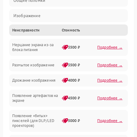
Общие поломки
Изображение
Неисправности
Стоимость
Лампа подсветки
Мерцание экрана из-за
Неисправность управления и интерфейсов
3500 ₽
Подробнее →
блока питания
Прочие неисправности
Размытое изображение
3500 ₽
Подробнее →
Режим работы
Дрожание изображения
4000 ₽
Подробнее →
Неисправность звука
Появление артефактов на
4500 ₽
Подробнее →
экране
Появление «битых»
пикселей (для DLP/LED
5000 ₽
Подробнее →
проекторов)