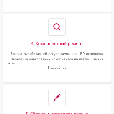
осциллографа.
4. Компонентный ремонт
Замена выработавшей ресурс лампы или LED-источника.
Перепайка неисправных компонентов на платах. Замена
DMD-чипа при битых пикселях, установка нового цветового
Подробнее
колеса или восстановление сгоревших поляризационных
пленок.
5. Сборка и юстировка оптики