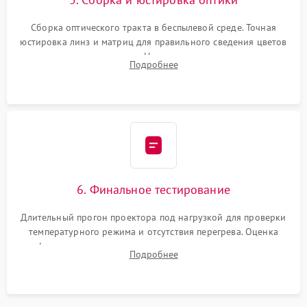
Сборка оптического тракта в беспылевой среде. Точная
юстировка линз и матриц для правильного сведения цветов
и устранения размытия. Надежное подключение всех
Подробнее
шлейфов, установка датчиков и закрытие корпуса
устройства.
6. Финальное тестирование
Длительный прогон проектора под нагрузкой для проверки
температурного режима и отсутствия перегрева. Оценка
фокуса, контрастности и цветопередачи на тестовых
Подробнее
таблицах. Проверка работы всех видеовходов и кнопок
управления.