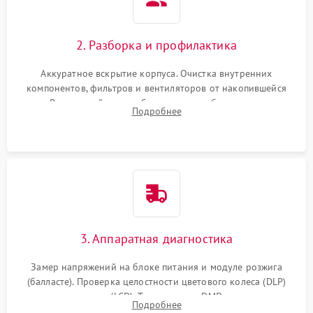
2. Разборка и профилактика
Аккуратное вскрытие корпуса. Очистка внутренних
компонентов, фильтров и вентиляторов от накопившейся
пыли. Визуальный осмотр блока питания, балласта лампы и
Подробнее
материнской платы на наличие прогаров или вздутых
элементов.
3. Аппаратная диагностика
Замер напряжений на блоке питания и модуле розжига
(балласте). Проверка целостности цветового колеса (DLP)
или поляризаторов (LCD). Тестирование DMD-чипа, датчиков
Подробнее
температуры и оптопар с помощью мультиметра и