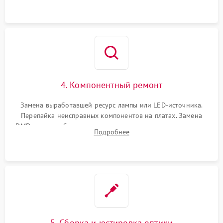
осциллографа.
4. Компонентный ремонт
Замена выработавшей ресурс лампы или LED-источника.
Перепайка неисправных компонентов на платах. Замена
DMD-чипа при битых пикселях, установка нового цветового
Подробнее
колеса или восстановление сгоревших поляризационных
пленок.
5. Сборка и юстировка оптики