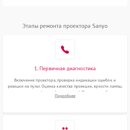
Залипание изображения
4500 ₽
Подробнее →
(image retention)
Нестабильная яркость или
Этапы ремонта проектора Sanyo
4000 ₽
Подробнее →
контраст
Неравномерная подсветка
4500 ₽
Подробнее →
экрана
Не работает
автоматическая коррекция
3000 ₽
Подробнее →
1. Первичная диагностика
трапеции (Keystone)
Включение проектора, проверка индикации ошибок и
Проблемы с
реакции на пульт. Оценка качества проекции, яркости лампы,
масштабированием
3500 ₽
Подробнее →
наличия артефактов (точки, пятна). Проверка работы
изображения
Подробнее
системы охлаждения по уровню шума вентиляторов.