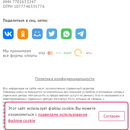
ИНН 7702633247
ОГРН 1077746335776
Поделиться в соц. сетях:
Мы принимаем
все формы оплаты
Политика конфиденциальности
Вся информация на сайте носит исключительно справочный характер.
Товарные знаки используются исключительно для описания устройств, в отношении которых
сервисные центры mkh.sanyo-fix.ru предоставляют услуги по ремонту. Услуги оказываются в
неавторизованных сервисных центрах mkh.sanyo-fix.ru, которые не связаны с
правообладателями товарных знаков или их официальными представителями.
Ремонт осуществляется для устройств, уже введенных в гражданский оборот в соответствии
Этот сайт использует файлы cookie. Вы можете
со статьей 1487 ГК РФ.
Использование товарных знаков не преследует цели индивидуализации услуг или введения
ознакомиться с
правилами использования
Согласен
потребителей в заблуждение, а служит для информирования о предоставляемых услугах по
ремонту техники указанных брендов.
файлов cookie
Представленная на сайте информация не является публичной офертой, определяемой
положениями Статьи 437(2) Гражданского кодекса РФ