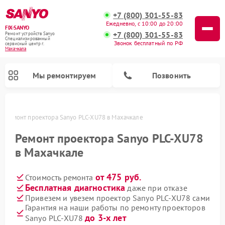
+7 (800) 301-55-83
Ежедневно, с 10:00 до 20:00
FIX-SANYO
+7 (800) 301-55-83
Ремонт устройств Sanyo
Специализированный
Звонок бесплатный по РФ
cервисный центр г.
Махачкала
Мы ремонтируем
Позвонить
е
Ремонт проектора Sanyo PLC-XU78 в Махачкале
Ремонт проектора Sanyo PLC-XU78
в Махачкале
Ремонт микроволновых печей Sanyo
Ремонт стиральных машин Sanyo
Ремонт посудомоечных машин Sanyo
от 475 руб.
Стоимость ремонта
Бесплатная диагностика
даже при отказе
Привезем и увезем проектор Sanyo PLC-XU78 сами
Гарантия на наши работы по ремонту проекторов
до 3-х лет
Sanyo PLC-XU78