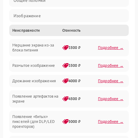
Общие поломки
Изображение
Неисправности
Стоимость
Лампа подсветки
Мерцание экрана из-за
Неисправность управления и интерфейсов
3500 ₽
Подробнее →
блока питания
Прочие неисправности
Размытое изображение
3500 ₽
Подробнее →
Режим работы
Дрожание изображения
4000 ₽
Подробнее →
Неисправность звука
Появление артефактов на
4500 ₽
Подробнее →
экране
Появление «битых»
пикселей (для DLP/LED
5000 ₽
Подробнее →
проекторов)