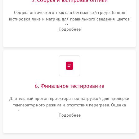
Сборка оптического тракта в беспылевой среде. Точная
юстировка линз и матриц для правильного сведения цветов
и устранения размытия. Надежное подключение всех
Подробнее
шлейфов, установка датчиков и закрытие корпуса
устройства.
6. Финальное тестирование
Длительный прогон проектора под нагрузкой для проверки
температурного режима и отсутствия перегрева. Оценка
фокуса, контрастности и цветопередачи на тестовых
Подробнее
таблицах. Проверка работы всех видеовходов и кнопок
управления.