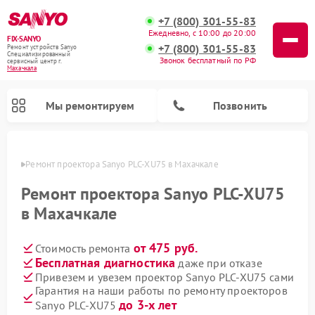
+7 (800) 301-55-83
Ежедневно, с 10:00 до 20:00
FIX-SANYO
+7 (800) 301-55-83
Ремонт устройств Sanyo
Специализированный
Звонок бесплатный по РФ
cервисный центр г.
Махачкала
Мы ремонтируем
Позвонить
чкале
Ремонт проектора Sanyo PLC-XU75 в Махачкале
Ремонт проектора Sanyo PLC-XU75
в Махачкале
Ремонт микроволновых печей Sanyo
Ремонт стиральных машин Sanyo
Ремонт посудомоечных машин Sanyo
от 475 руб.
Стоимость ремонта
Бесплатная диагностика
даже при отказе
Привезем и увезем проектор Sanyo PLC-XU75 сами
Гарантия на наши работы по ремонту проекторов
до 3-х лет
Sanyo PLC-XU75