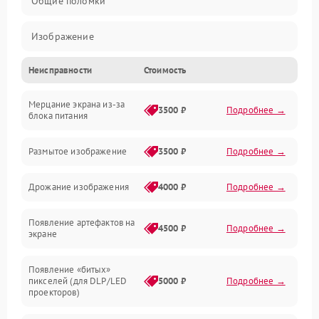
Общие поломки
Изображение
Неисправности
Стоимость
Лампа подсветки
Мерцание экрана из-за
Неисправность управления и интерфейсов
3500 ₽
Подробнее →
блока питания
Прочие неисправности
Размытое изображение
3500 ₽
Подробнее →
Режим работы
Дрожание изображения
4000 ₽
Подробнее →
Неисправность звука
Появление артефактов на
4500 ₽
Подробнее →
экране
Появление «битых»
пикселей (для DLP/LED
5000 ₽
Подробнее →
проекторов)