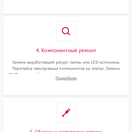
осциллографа.
4. Компонентный ремонт
Замена выработавшей ресурс лампы или LED-источника.
Перепайка неисправных компонентов на платах. Замена
DMD-чипа при битых пикселях, установка нового цветового
Подробнее
колеса или восстановление сгоревших поляризационных
пленок.
5. Сборка и юстировка оптики