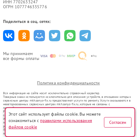
ИНН 7702633247
ОГРН 1077746335776
Поделиться в соц. сетях:
Мы принимаем
все формы оплаты
Политика конфиденциальности
Вся информация на сайте носит исключительно справочный характер.
Товарные знаки используются исключительно для описания устройств, в отношении которых
сервисные центры mkh.sanyo-fix.ru предоставляют услуги по ремонту. Услуги оказываются в
неавторизованных сервисных центрах mkh.sanyo-fix.ru, которые не связаны с
правообладателями товарных знаков или их официальными представителями.
Ремонт осуществляется для устройств, уже введенных в гражданский оборот в соответствии
Этот сайт использует файлы cookie. Вы можете
со статьей 1487 ГК РФ.
Использование товарных знаков не преследует цели индивидуализации услуг или введения
ознакомиться с
правилами использования
Согласен
потребителей в заблуждение, а служит для информирования о предоставляемых услугах по
ремонту техники указанных брендов.
файлов cookie
Представленная на сайте информация не является публичной офертой, определяемой
положениями Статьи 437(2) Гражданского кодекса РФ