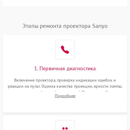
Залипание изображения
4500 ₽
Подробнее →
(image retention)
Нестабильная яркость или
Этапы ремонта проектора Sanyo
4000 ₽
Подробнее →
контраст
Неравномерная подсветка
4500 ₽
Подробнее →
экрана
Не работает
автоматическая коррекция
3000 ₽
Подробнее →
1. Первичная диагностика
трапеции (Keystone)
Включение проектора, проверка индикации ошибок и
Проблемы с
реакции на пульт. Оценка качества проекции, яркости лампы,
масштабированием
3500 ₽
Подробнее →
наличия артефактов (точки, пятна). Проверка работы
изображения
Подробнее
системы охлаждения по уровню шума вентиляторов.