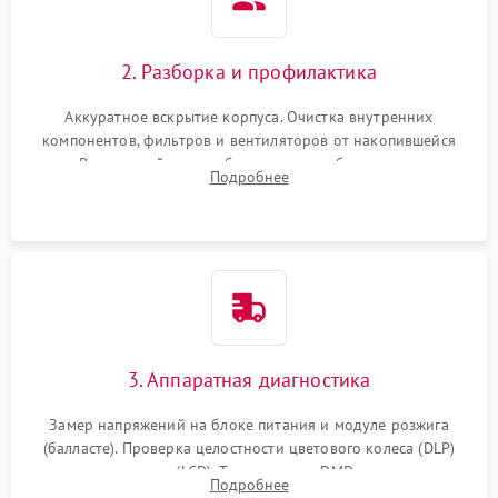
2. Разборка и профилактика
Аккуратное вскрытие корпуса. Очистка внутренних
компонентов, фильтров и вентиляторов от накопившейся
пыли. Визуальный осмотр блока питания, балласта лампы и
Подробнее
материнской платы на наличие прогаров или вздутых
элементов.
3. Аппаратная диагностика
Замер напряжений на блоке питания и модуле розжига
(балласте). Проверка целостности цветового колеса (DLP)
или поляризаторов (LCD). Тестирование DMD-чипа, датчиков
Подробнее
температуры и оптопар с помощью мультиметра и