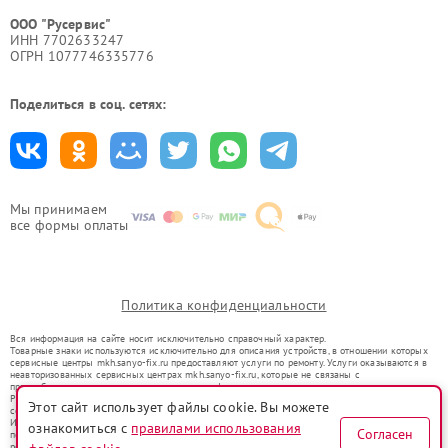
ООО "Русервис"
ИНН 7702633247
ОГРН 1077746335776
Поделиться в соц. сетях:
Мы принимаем
все формы оплаты
Политика конфиденциальности
Вся информация на сайте носит исключительно справочный характер.
Товарные знаки используются исключительно для описания устройств, в отношении которых
сервисные центры mkh.sanyo-fix.ru предоставляют услуги по ремонту. Услуги оказываются в
неавторизованных сервисных центрах mkh.sanyo-fix.ru, которые не связаны с
правообладателями товарных знаков или их официальными представителями.
Ремонт осуществляется для устройств, уже введенных в гражданский оборот в соответствии
Этот сайт использует файлы cookie. Вы можете
со статьей 1487 ГК РФ.
Использование товарных знаков не преследует цели индивидуализации услуг или введения
ознакомиться с
правилами использования
Согласен
потребителей в заблуждение, а служит для информирования о предоставляемых услугах по
ремонту техники указанных брендов.