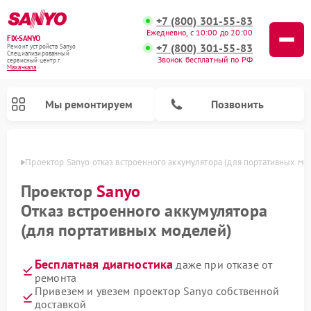
+7 (800) 301-55-83
Ежедневно, с 10:00 до 20:00
FIX-SANYO
+7 (800) 301-55-83
Ремонт устройств Sanyo
Специализированный
Звонок бесплатный по РФ
cервисный центр г.
Махачкала
Мы ремонтируем
Позвонить
чкале
Проектор Sanyo отказ встроенного аккумулятора (для портативных мо
Проектор
Sanyo
Отказ встроенного аккумулятора
Ремонт микроволновых печей Sanyo
Ремонт стиральных машин Sanyo
Ремонт посудомоечных машин Sanyo
(для портативных моделей)
Бесплатная диагностика
даже при отказе от
ремонта
Привезем и увезем проектор Sanyo собственной
доставкой