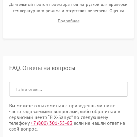
Длительный прогон проектора под нагрузкой для проверки
температурного режима и отсутствия перегрева. Оценка
фокуса, контрастности и цветопередачи на тестовых
Подробнее
таблицах. Проверка работы всех видеовходов и кнопок
управления.
FAQ. Ответы на вопросы
Вы можете ознакомиться с приведенными ниже
часто задаваемыми вопросами, либо обратиться в
сервисный центр “FIX-Sanyo” по следующему
телефону
+7 (800) 301-55-83
если не нашли ответ на
свой вопрос.