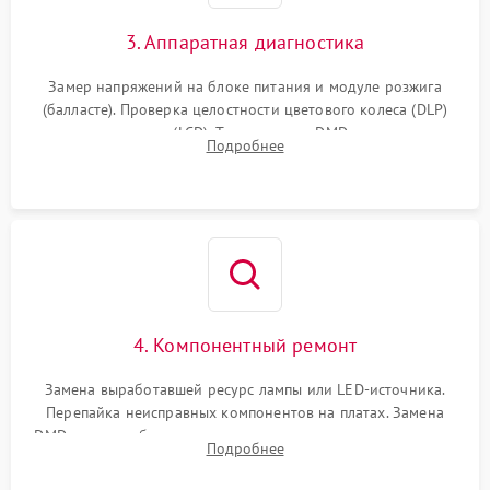
3. Аппаратная диагностика
Замер напряжений на блоке питания и модуле розжига
(балласте). Проверка целостности цветового колеса (DLP)
или поляризаторов (LCD). Тестирование DMD-чипа, датчиков
Подробнее
температуры и оптопар с помощью мультиметра и
осциллографа.
4. Компонентный ремонт
Замена выработавшей ресурс лампы или LED-источника.
Перепайка неисправных компонентов на платах. Замена
DMD-чипа при битых пикселях, установка нового цветового
Подробнее
колеса или восстановление сгоревших поляризационных
пленок.