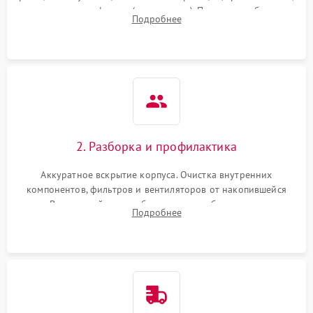
наличия артефактов (точки, пятна). Проверка работы
Подробнее
системы охлаждения по уровню шума вентиляторов.
2. Разборка и профилактика
Аккуратное вскрытие корпуса. Очистка внутренних
компонентов, фильтров и вентиляторов от накопившейся
пыли. Визуальный осмотр блока питания, балласта лампы и
Подробнее
материнской платы на наличие прогаров или вздутых
элементов.