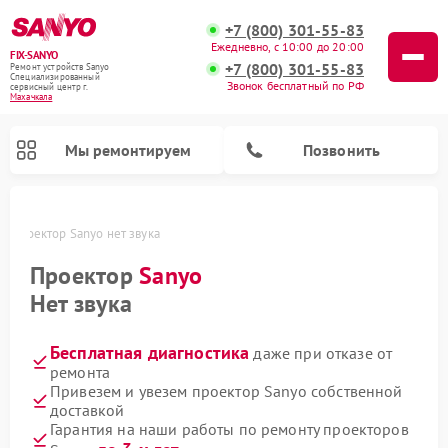
+7 (800) 301-55-83
Ежедневно, с 10:00 до 20:00
FIX-SANYO
+7 (800) 301-55-83
Ремонт устройств Sanyo
Специализированный
Звонок бесплатный по РФ
cервисный центр г.
Махачкала
Мы ремонтируем
Позвонить
е
Проектор Sanyo нет звука
Проектор
Sanyo
Нет звука
Ремонт микроволновых печей Sanyo
Ремонт стиральных машин Sanyo
Ремонт посудомоечных машин Sanyo
Бесплатная диагностика
даже при отказе от
ремонта
Привезем и увезем проектор Sanyo собственной
доставкой
Гарантия на наши работы по ремонту проекторов