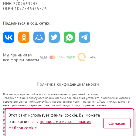
ИНН 7702633247
ОГРН 1077746335776
Поделиться в соц. сетях:
Мы принимаем
все формы оплаты
Политика конфиденциальности
Вся информация на сайте носит исключительно справочный характер.
Товарные знаки используются исключительно для описания устройств, в отношении которых
сервисные центры mkh.sanyo-fix.ru предоставляют услуги по ремонту. Услуги оказываются в
неавторизованных сервисных центрах mkh.sanyo-fix.ru, которые не связаны с
правообладателями товарных знаков или их официальными представителями.
Ремонт осуществляется для устройств, уже введенных в гражданский оборот в соответствии
Этот сайт использует файлы cookie. Вы можете
со статьей 1487 ГК РФ.
Использование товарных знаков не преследует цели индивидуализации услуг или введения
ознакомиться с
правилами использования
Согласен
потребителей в заблуждение, а служит для информирования о предоставляемых услугах по
ремонту техники указанных брендов.
файлов cookie
Представленная на сайте информация не является публичной офертой, определяемой
положениями Статьи 437(2) Гражданского кодекса РФ