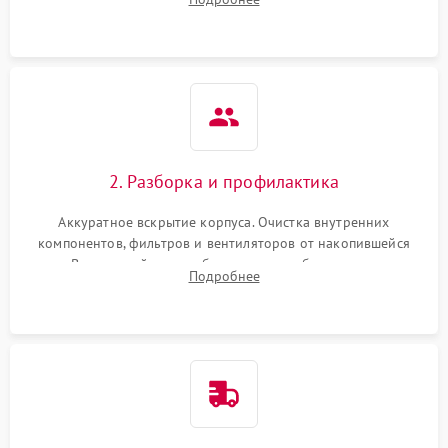
системы охлаждения по уровню шума вентиляторов.
2. Разборка и профилактика
Аккуратное вскрытие корпуса. Очистка внутренних
компонентов, фильтров и вентиляторов от накопившейся
пыли. Визуальный осмотр блока питания, балласта лампы и
Подробнее
материнской платы на наличие прогаров или вздутых
элементов.