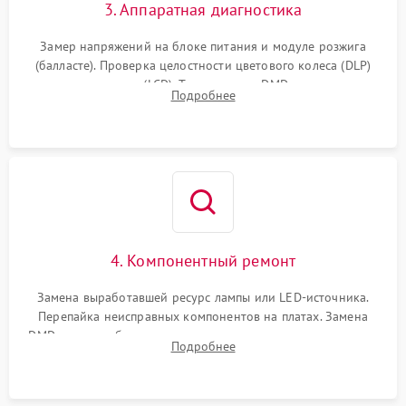
3. Аппаратная диагностика
Замер напряжений на блоке питания и модуле розжига
(балласте). Проверка целостности цветового колеса (DLP)
или поляризаторов (LCD). Тестирование DMD-чипа, датчиков
Подробнее
температуры и оптопар с помощью мультиметра и
осциллографа.
4. Компонентный ремонт
Замена выработавшей ресурс лампы или LED-источника.
Перепайка неисправных компонентов на платах. Замена
DMD-чипа при битых пикселях, установка нового цветового
Подробнее
колеса или восстановление сгоревших поляризационных
пленок.