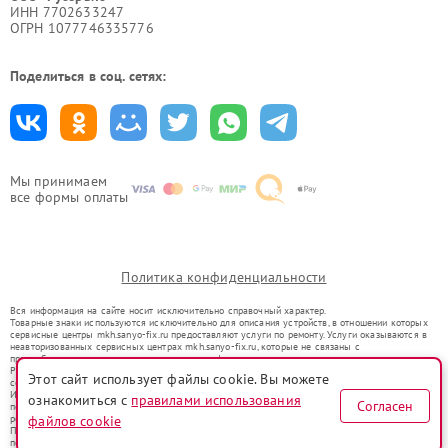
ИНН 7702633247
ОГРН 1077746335776
Поделиться в соц. сетях:
Мы принимаем
все формы оплаты
Политика конфиденциальности
Вся информация на сайте носит исключительно справочный характер.
Товарные знаки используются исключительно для описания устройств, в отношении которых
сервисные центры mkh.sanyo-fix.ru предоставляют услуги по ремонту. Услуги оказываются в
неавторизованных сервисных центрах mkh.sanyo-fix.ru, которые не связаны с
правообладателями товарных знаков или их официальными представителями.
Ремонт осуществляется для устройств, уже введенных в гражданский оборот в соответствии
Этот сайт использует файлы cookie. Вы можете
со статьей 1487 ГК РФ.
Использование товарных знаков не преследует цели индивидуализации услуг или введения
ознакомиться с
правилами использования
Согласен
потребителей в заблуждение, а служит для информирования о предоставляемых услугах по
ремонту техники указанных брендов.
файлов cookie
Представленная на сайте информация не является публичной офертой, определяемой
положениями Статьи 437(2) Гражданского кодекса РФ