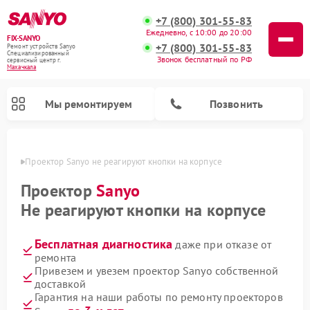
+7 (800) 301-55-83
Ежедневно, с 10:00 до 20:00
FIX-SANYO
+7 (800) 301-55-83
Ремонт устройств Sanyo
Специализированный
Звонок бесплатный по РФ
cервисный центр г.
Махачкала
Мы ремонтируем
Позвонить
чкале
Проектор Sanyo не реагируют кнопки на корпусе
Проектор
Sanyo
Не реагируют кнопки на корпусе
Ремонт микроволновых печей Sanyo
Ремонт стиральных машин Sanyo
Ремонт посудомоечных машин Sanyo
Бесплатная диагностика
даже при отказе от
ремонта
Привезем и увезем проектор Sanyo собственной
доставкой
Гарантия на наши работы по ремонту проекторов