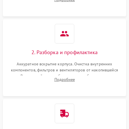
системы охлаждения по уровню шума вентиляторов.
2. Разборка и профилактика
Аккуратное вскрытие корпуса. Очистка внутренних
компонентов, фильтров и вентиляторов от накопившейся
пыли. Визуальный осмотр блока питания, балласта лампы и
Подробнее
материнской платы на наличие прогаров или вздутых
элементов.