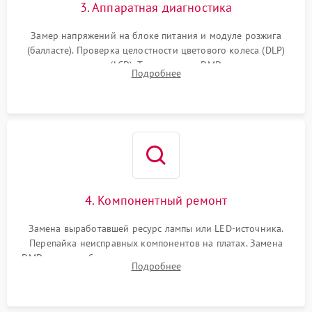
3. Аппаратная диагностика
Замер напряжений на блоке питания и модуле розжига
(балласте). Проверка целостности цветового колеса (DLP)
или поляризаторов (LCD). Тестирование DMD-чипа, датчиков
Подробнее
температуры и оптопар с помощью мультиметра и
осциллографа.
4. Компонентный ремонт
Замена выработавшей ресурс лампы или LED-источника.
Перепайка неисправных компонентов на платах. Замена
DMD-чипа при битых пикселях, установка нового цветового
Подробнее
колеса или восстановление сгоревших поляризационных
пленок.