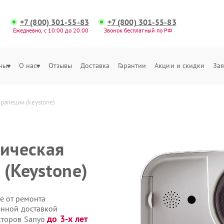
+7 (800) 301-55-83
+7 (800) 301-55-83
Ежедневно, с 10:00 до 20:00
Звонок бесплатный по РФ
ны
О нас
Отзывы
Доставка
Гарантии
Акции и скидки
Зая
рапеции (keystone)
тическая
 (Keystone)
е от ремонта
енной доставкой
до 3-х лет
кторов Sanyo