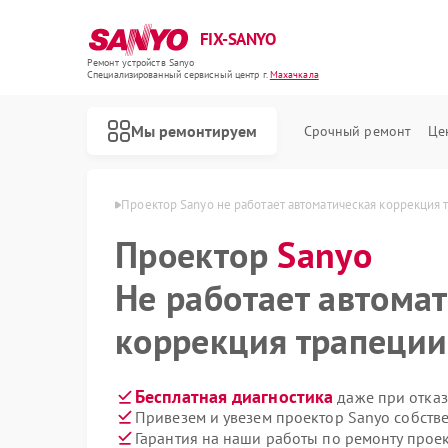
FIX-SANYO
Ремонт устройств Sanyo
Специализированный cервисный центр г.
Махачкала
Мы ремонтируем
Срочный ремонт
Це
в Sanyo в Махачкале
Проектор Sanyo не работает автоматическая коррекция т
Проектор
Sanyo
Не работает автома
Ремонт микроволновых печей Sanyo
Ремонт посудомоечных машин Sanyo
Ремонт стиральных машин Sanyo
коррекция трапеции
Бесплатная диагностика
даже при отказ
Привезем и увезем проектор Sanyo собств
Гарантия на наши работы по ремонту прое