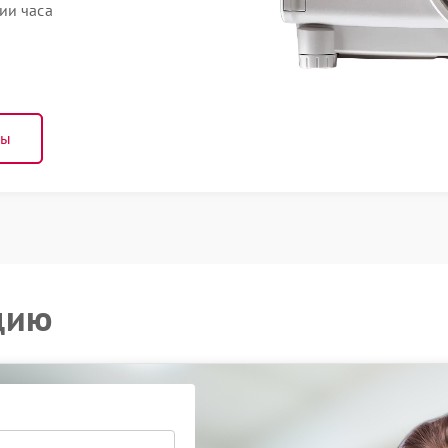
ии часа
ны
цию