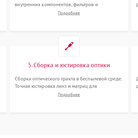
внутренних компонентов, фильтров и
вентиляторов от накопившейся пыли.
Подробнее
Визуальный осмотр блока питания, балласта
лампы и материнской платы на наличие
прогаров или вздутых элементов.
5. Сборка и юстировка оптики
Сборка оптического тракта в беспылевой среде.
Точная юстировка линз и матриц для
правильного сведения цветов и устранения
Подробнее
размытия. Надежное подключение всех
шлейфов, установка датчиков и закрытие
корпуса устройства.