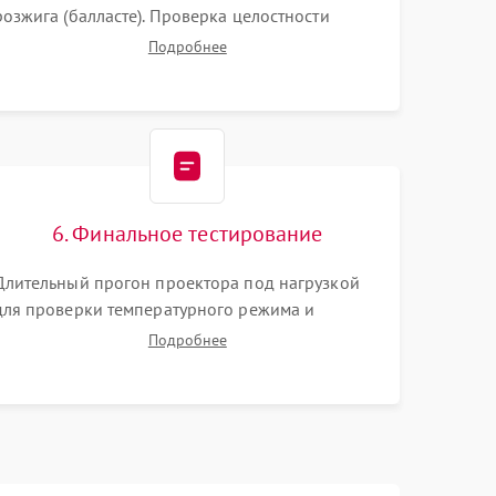
розжига (балласте). Проверка целостности
цветового колеса (DLP) или поляризаторов (LCD).
Подробнее
Тестирование DMD-чипа, датчиков температуры
и оптопар с помощью мультиметра и
осциллографа.
6. Финальное тестирование
Длительный прогон проектора под нагрузкой
для проверки температурного режима и
отсутствия перегрева. Оценка фокуса,
Подробнее
контрастности и цветопередачи на тестовых
таблицах. Проверка работы всех видеовходов и
кнопок управления.