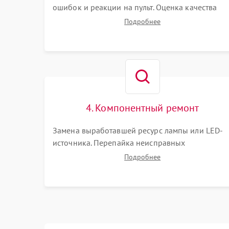
ошибок и реакции на пульт. Оценка качества
проекции, яркости лампы, наличия артефактов
Подробнее
(точки, пятна). Проверка работы системы
охлаждения по уровню шума вентиляторов.
4. Компонентный ремонт
Замена выработавшей ресурс лампы или LED-
источника. Перепайка неисправных
компонентов на платах. Замена DMD-чипа при
Подробнее
битых пикселях, установка нового цветового
колеса или восстановление сгоревших
поляризационных пленок.