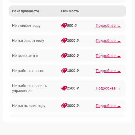
Неисправности
Стоимость
Управление
Не сливает воду
500 ₽
Подробнее →
Электропитание
Не нагревает воду
2000 ₽
Подробнее →
Датчики
Не включается
2500 ₽
Подробнее →
Нагрев
Не работает насос
1800 ₽
Подробнее →
Вода
Не работает панель
Гигиена
2500 ₽
Подробнее →
управления
Программное обеспечение
Не распыляет воду
2000 ₽
Подробнее →
Не запускается цикл
1800 ₽
Подробнее →
стирки