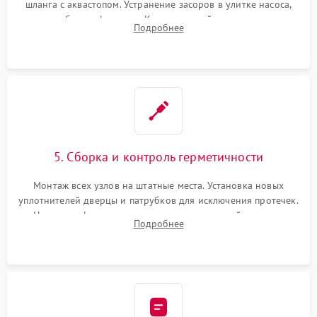
шланга с аквастопом. Устранение засоров в улитке насоса,
патрубках и фильтрах. Компонентный ремонт платы
Подробнее
управления, восстановление поврежденной проводки.
5. Сборка и контроль герметичности
Монтаж всех узлов на штатные места. Установка новых
уплотнителей дверцы и патрубков для исключения протечек.
Надежная фиксация хомутов гидравлической системы,
Подробнее
сборка корпуса и установка датчика поплавка.