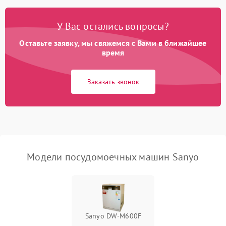
Проблемы с набором
1800 ₽
Подробнее →
воды
У Вас остались вопросы?
Оставьте заявку, мы свяжемся с Вами в ближайшее
Не работает сушилка
2100 ₽
Подробнее →
время
Сбои в работе таймера
1700 ₽
Подробнее →
Заказать звонок
Проблемы с
2100 ₽
Подробнее →
циркуляционным насосом
Модели посудомоечных машин Sanyo
Sanyo DW-M600F