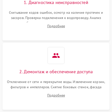
1. Диагностика неисправностей
Считывание кодов ошибок, осмотр на наличие протечек и
засоров. Проверка подключения к водопроводу. Анализ
жалоб на отсутствие слива, нагрева, вращения
Подробнее
разбрызгивателей или срабатывание системы защиты
аквастоп.
2. Демонтаж и обеспечение доступа
Отключение от сети и перекрытие воды. Извлечение корзин,
фильтров и импеллеров. Снятие боковых стенок, фасада
дверцы или нижнего поддона для прямого доступа к
Подробнее
циркуляционному насосу, ТЭНу и сливной помпе.