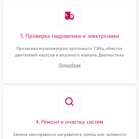
3. Проверка гидравлики и электроники
Прозвонка мультиметром проточного ТЭНа, обмоток
двигателей насосов и впускного клапана. Диагностика
прессостата (датчика уровня воды), датчика мутности,
Подробнее
концевика дверцы и электронного модуля управления.
4. Ремонт и очистка систем
Замена неисправного нагревателя, помпы или заливного