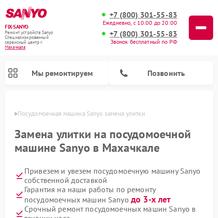
+7 (800) 301-55-83
Ежедневно, с 10:00 до 20:00
FIX-SANYO
+7 (800) 301-55-83
Ремонт устройств Sanyo
Специализированный
Звонок бесплатный по РФ
cервисный центр г.
Махачкала
Мы ремонтируем
Позвонить
чкале
Посудомоечная машина Sanyo замена улитки
Замена улитки на посудомоечной
машине Sanyo в Махачкале
Ремонт микроволновых печей Sanyo
Ремонт стиральных машин Sanyo
Привезем и увезем посудомоечную машину Sanyo
собственной доставкой
Гарантия на наши работы по ремонту
до 3-х лет
посудомоечных машин Sanyo
Срочный ремонт посудомоечных машин Sanyo в