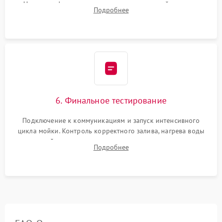
Надежная фиксация хомутов гидравлической системы,
Подробнее
сборка корпуса и установка датчика поплавка.
6. Финальное тестирование
Подключение к коммуникациям и запуск интенсивного
цикла мойки. Контроль корректного залива, нагрева воды
до нужной температуры, отсутствия посторонних шумов,
Подробнее
штатного слива и абсолютной сухости в поддоне.