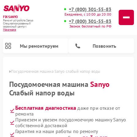
+7 (800) 301-55-83
Ежедневно, с 10:00 до 20:00
FIX-SANYO
+7 (800) 301-55-83
Ремонт устройств Sanyo
Специализированный
Звонок бесплатный по РФ
cервисный центр г.
Махачкала
Мы ремонтируем
Позвонить
чкале
Посудомоечная машина Sanyo слабый напор воды
Посудомоечная машина
Sanyo
Слабый напор воды
Ремонт микроволновых печей Sanyo
Ремонт стиральных машин Sanyo
Бесплатная диагностика
даже при отказе от
ремонта
Привезем и увезем посудомоечную машину Sanyo
собственной доставкой
Гарантия на наши работы по ремонту