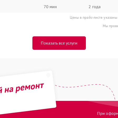
70 мин
2 года
Цены в прайс-листе указаны
Мы прове
Показать все услуги
й на ремонт
При оформл