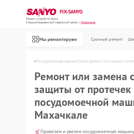
FIX-SANYO
Ремонт устройств Sanyo
Специализированный cервисный центр г.
Махачкала
Мы ремонтируем
Срочный ремонт
Це
 Sanyo в Махачкале
Посудомоечная машина Sanyo ремонт или замена систе
Ремонт или замена 
защиты от протечек
Ремонт микроволновых печей Sanyo
Ремонт стиральных машин Sanyo
посудомоечной маш
Махачкале
Привезем и увезем посудомоечную машину