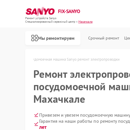
FIX-SANYO
Ремонт устройств Sanyo
Специализированный cервисный центр г.
Махачкала
Мы ремонтируем
Срочный ремонт
Це
o в Махачкале
Посудомоечная машина Sanyo ремонт электропроводки
Ремонт электропров
посудомоечной маш
Ремонт микроволновых печей Sanyo
Ремонт стиральных машин Sanyo
Махачкале
Привезем и увезем посудомоечную машину
Гарантия на наши работы по ремонту пос
лет