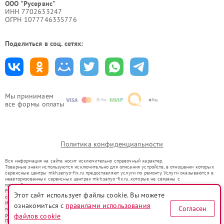
ООО "Русервис"
ИНН 7702633247
ОГРН 1077746335776
Поделиться в соц. сетях:
Мы принимаем
все формы оплаты
Политика конфиденциальности
Вся информация на сайте носит исключительно справочный характер.
Товарные знаки используются исключительно для описания устройств, в отношении которых
сервисные центры mkh.sanyo-fix.ru предоставляют услуги по ремонту. Услуги оказываются в
неавторизованных сервисных центрах mkh.sanyo-fix.ru, которые не связаны с
правообладателями товарных знаков или их официальными представителями.
Ремонт осуществляется для устройств, уже введенных в гражданский оборот в соответствии
Этот сайт использует файлы cookie. Вы можете
со статьей 1487 ГК РФ.
Использование товарных знаков не преследует цели индивидуализации услуг или введения
ознакомиться с
правилами использования
Согласен
потребителей в заблуждение, а служит для информирования о предоставляемых услугах по
ремонту техники указанных брендов.
файлов cookie
Представленная на сайте информация не является публичной офертой, определяемой