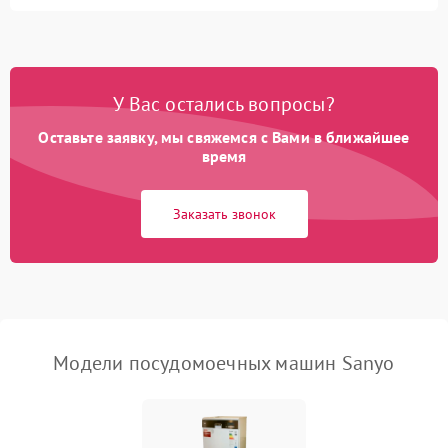
Не запускается цикл
1800 ₽
Подробнее →
стирки
Проблемы с набором
1800 ₽
Подробнее →
воды
У Вас остались вопросы?
Оставьте заявку, мы свяжемся с Вами в ближайшее
Не работает сушилка
2100 ₽
Подробнее →
время
Сбои в работе таймера
1700 ₽
Подробнее →
Заказать звонок
Проблемы с
2100 ₽
Подробнее →
циркуляционным насосом
Модели посудомоечных машин Sanyo