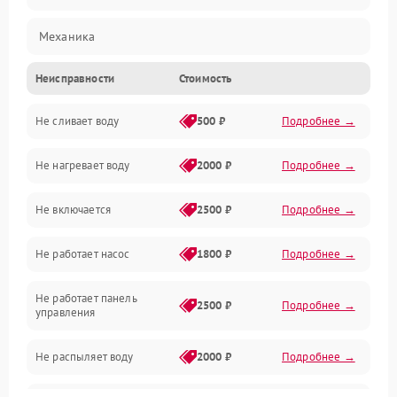
Механика
Неисправности
Стоимость
Управление
Не сливает воду
500 ₽
Подробнее →
Электропитание
Не нагревает воду
2000 ₽
Подробнее →
Датчики
Не включается
2500 ₽
Подробнее →
Нагрев
Не работает насос
1800 ₽
Подробнее →
Вода
Не работает панель
Гигиена
2500 ₽
Подробнее →
управления
Программное обеспечение
Не распыляет воду
2000 ₽
Подробнее →