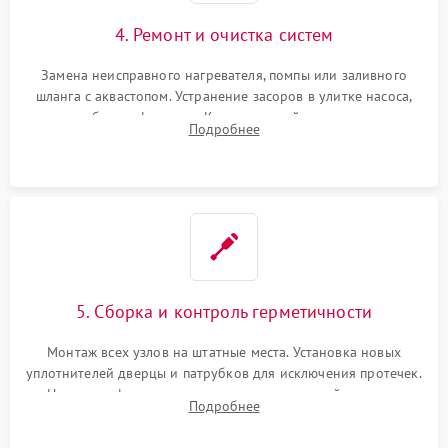
4. Ремонт и очистка систем
Замена неисправного нагревателя, помпы или заливного
шланга с аквастопом. Устранение засоров в улитке насоса,
патрубках и фильтрах. Компонентный ремонт платы
Подробнее
управления, восстановление поврежденной проводки.
5. Сборка и контроль герметичности
Монтаж всех узлов на штатные места. Установка новых
уплотнителей дверцы и патрубков для исключения протечек.
Надежная фиксация хомутов гидравлической системы,
Подробнее
сборка корпуса и установка датчика поплавка.