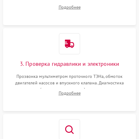
дверцы или нижнего поддона для прямого доступа к
Подробнее
циркуляционному насосу, ТЭНу и сливной помпе.
3. Проверка гидравлики и электроники
Прозвонка мультиметром проточного ТЭНа, обмоток
двигателей насосов и впускного клапана. Диагностика
прессостата (датчика уровня воды), датчика мутности,
Подробнее
концевика дверцы и электронного модуля управления.