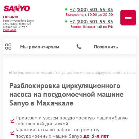
+7 (800) 301-55-83
Ежедневно, с 10:00 до 20:00
FIX-SANYO
+7 (800) 301-55-83
Ремонт устройств Sanyo
Специализированный
Звонок бесплатный по РФ
cервисный центр г.
Махачкала
Мы ремонтируем
Позвонить
чкале
Посудомоечная машина Sanyo разблокировка циркуляционного насос
Разблокировка циркуляционного
насоса на посудомоечной машине
Ремонт микроволновых печей Sanyo
Ремонт стиральных машин Sanyo
Sanyo в Махачкале
Привезем и увезем посудомоечную машину Sanyo
собственной доставкой
Гарантия на наши работы по ремонту
до 3-х лет
посудомоечных машин Sanyo