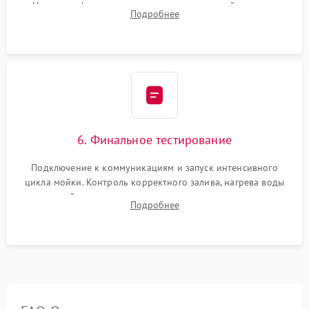
Надежная фиксация хомутов гидравлической системы,
Подробнее
сборка корпуса и установка датчика поплавка.
6. Финальное тестирование
Подключение к коммуникациям и запуск интенсивного
цикла мойки. Контроль корректного залива, нагрева воды
до нужной температуры, отсутствия посторонних шумов,
Подробнее
штатного слива и абсолютной сухости в поддоне.