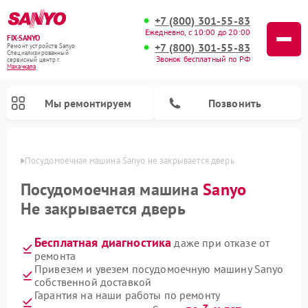
+7 (800) 301-55-83
Ежедневно, с 10:00 до 20:00
FIX-SANYO
+7 (800) 301-55-83
Ремонт устройств Sanyo
Специализированный
Звонок бесплатный по РФ
cервисный центр г.
Махачкала
Мы ремонтируем
Позвонить
чкале
Посудомоечная машина Sanyo не закрывается дверь
Посудомоечная машина
Sanyo
Не закрывается дверь
Ремонт микроволновых печей Sanyo
Ремонт стиральных машин Sanyo
Бесплатная диагностика
даже при отказе от
ремонта
Привезем и увезем посудомоечную машину Sanyo
собственной доставкой
Гарантия на наши работы по ремонту