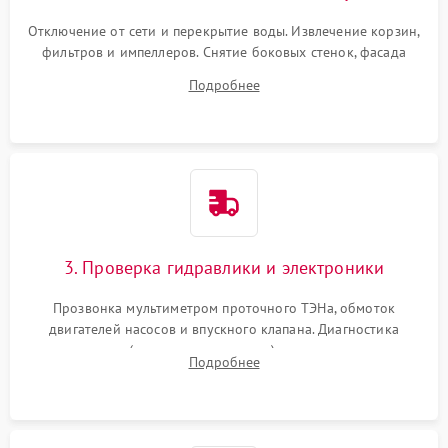
Отключение от сети и перекрытие воды. Извлечение корзин,
фильтров и импеллеров. Снятие боковых стенок, фасада
дверцы или нижнего поддона для прямого доступа к
Подробнее
циркуляционному насосу, ТЭНу и сливной помпе.
3. Проверка гидравлики и электроники
Прозвонка мультиметром проточного ТЭНа, обмоток
двигателей насосов и впускного клапана. Диагностика
прессостата (датчика уровня воды), датчика мутности,
Подробнее
концевика дверцы и электронного модуля управления.