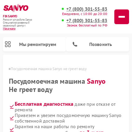
+7 (800) 301-55-83
Ежедневно, с 10:00 до 20:00
FIX-SANYO
+7 (800) 301-55-83
Ремонт устройств Sanyo
Специализированный
Звонок бесплатный по РФ
cервисный центр г.
Махачкала
Мы ремонтируем
Позвонить
чкале
Посудомоечная машина Sanyo не греет воду
Посудомоечная машина
Sanyo
Не греет воду
Ремонт микроволновых печей Sanyo
Ремонт стиральных машин Sanyo
Бесплатная диагностика
даже при отказе от
ремонта
Привезем и увезем посудомоечную машину Sanyo
собственной доставкой
Гарантия на наши работы по ремонту