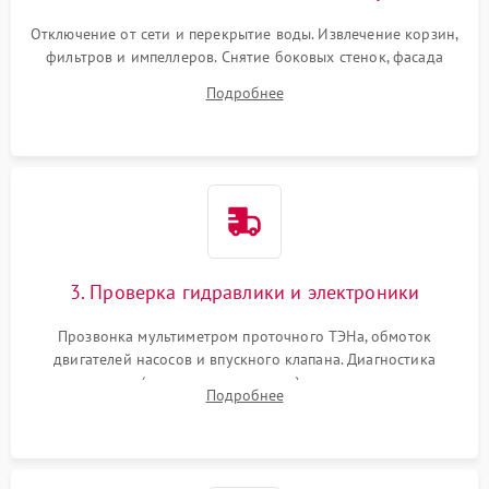
Отключение от сети и перекрытие воды. Извлечение корзин,
фильтров и импеллеров. Снятие боковых стенок, фасада
дверцы или нижнего поддона для прямого доступа к
Подробнее
циркуляционному насосу, ТЭНу и сливной помпе.
3. Проверка гидравлики и электроники
Прозвонка мультиметром проточного ТЭНа, обмоток
двигателей насосов и впускного клапана. Диагностика
прессостата (датчика уровня воды), датчика мутности,
Подробнее
концевика дверцы и электронного модуля управления.