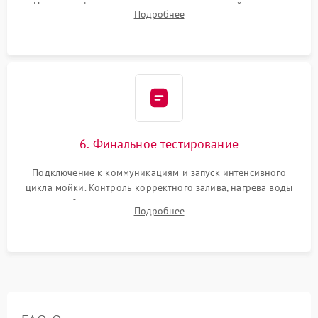
Надежная фиксация хомутов гидравлической системы,
Подробнее
сборка корпуса и установка датчика поплавка.
6. Финальное тестирование
Подключение к коммуникациям и запуск интенсивного
цикла мойки. Контроль корректного залива, нагрева воды
до нужной температуры, отсутствия посторонних шумов,
Подробнее
штатного слива и абсолютной сухости в поддоне.