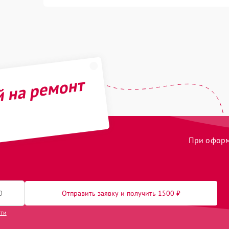
й на ремонт
При оформл
Отправить заявку и получить 1500 ₽
сти