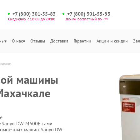
+7 (800) 301-55-83
+7 (800) 301-55-83
Ежедневно, с 10:00 до 20:00
Звонок бесплатный по РФ
ны
О нас
Отзывы
Доставка
Гарантии
Акции и скидки
Зая
ачкале
ной машины
Махачкале
е
у Sanyo DW-M600F сами
удомоечных машин Sanyo DW-