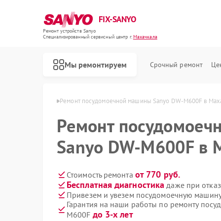
FIX-SANYO
Ремонт устройств Sanyo
Специализированный cервисный центр г.
Махачкала
Мы ремонтируем
Срочный ремонт
Це
 Sanyo в Махачкале
Ремонт посудомоечной машины Sanyo DW-M600F в Мах
Ремонт посудомоеч
Sanyo DW-M600F в 
Ремонт микроволновых печей Sanyo
Ремонт стиральных машин Sanyo
от 770 руб.
Стоимость ремонта
Бесплатная диагностика
даже при отказ
Привезем и увезем посудомоечную машин
Гарантия на наши работы по ремонту пос
до 3-х лет
M600F