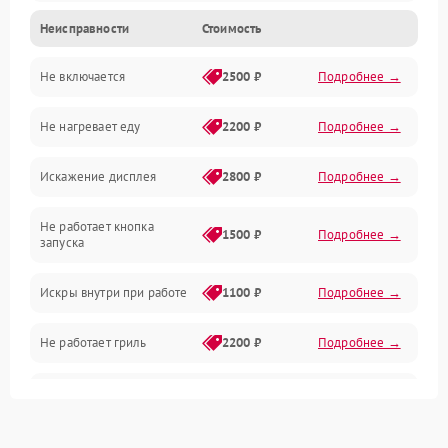
Неисправности
Стоимость
Дверца и корпус
Не включается
2500 ₽
Подробнее →
Механика и внутренние элементы
Не нагревает еду
2200 ₽
Подробнее →
Механические повреждения
Искажение дисплея
2800 ₽
Подробнее →
Питание и запуск
Не работает кнопка
Нагрев и приготовление
1500 ₽
Подробнее →
запуска
Программное обеспечение
Искры внутри при работе
1100 ₽
Подробнее →
Не работает гриль
2200 ₽
Подробнее →
Перегрев или отключение
2400 ₽
Подробнее →
во время работы