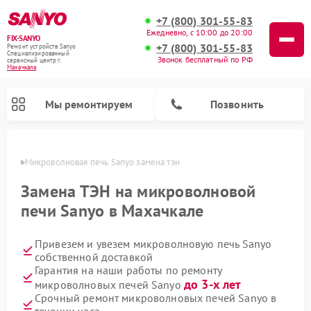
+7 (800) 301-55-83
Ежедневно, с 10:00 до 20:00
FIX-SANYO
+7 (800) 301-55-83
Ремонт устройств Sanyo
Специализированный
Звонок бесплатный по РФ
cервисный центр г.
Махачкала
Мы ремонтируем
Позвонить
чкале
Микроволновая печь Sanyo замена тэн
Замена ТЭН на микроволновой
печи Sanyo в Махачкале
Ремонт посудомоечных машин Sanyo
Ремонт стиральных машин Sanyo
Привезем и увезем микроволновую печь Sanyo
собственной доставкой
Гарантия на наши работы по ремонту
до 3-х лет
микроволновых печей Sanyo
Срочный ремонт микроволновых печей Sanyo в