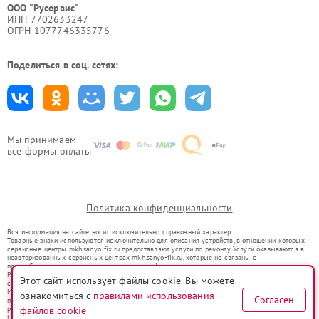
ООО "Русервис"
ИНН 7702633247
ОГРН 1077746335776
Поделиться в соц. сетях:
Мы принимаем
все формы оплаты
Политика конфиденциальности
Вся информация на сайте носит исключительно справочный характер.
Товарные знаки используются исключительно для описания устройств, в отношении которых
сервисные центры mkh.sanyo-fix.ru предоставляют услуги по ремонту. Услуги оказываются в
неавторизованных сервисных центрах mkh.sanyo-fix.ru, которые не связаны с
правообладателями товарных знаков или их официальными представителями.
Ремонт осуществляется для устройств, уже введенных в гражданский оборот в соответствии
Этот сайт использует файлы cookie. Вы можете
со статьей 1487 ГК РФ.
Использование товарных знаков не преследует цели индивидуализации услуг или введения
ознакомиться с
правилами использования
Согласен
потребителей в заблуждение, а служит для информирования о предоставляемых услугах по
ремонту техники указанных брендов.
файлов cookie
Представленная на сайте информация не является публичной офертой, определяемой