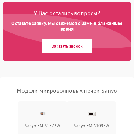
Появление запаха гари
2400 ₽
Подробнее →
У Вас остались вопросы?
Проблемы с вентилятором
2000 ₽
Подробнее →
Оставьте заявку, мы свяжемся с Вами в ближайшее
время
Поломка системы
2200 ₽
Подробнее →
охлаждения
Заказать звонок
Не работают сенсорные
2400 ₽
Подробнее →
кнопки
Не горит подсветка
2000 ₽
Подробнее →
Сломался трансформатор
1000 ₽
Подробнее →
Модели микроволновых печей Sanyo
Sanyo EM-S1573W
Sanyo EM-S1097W