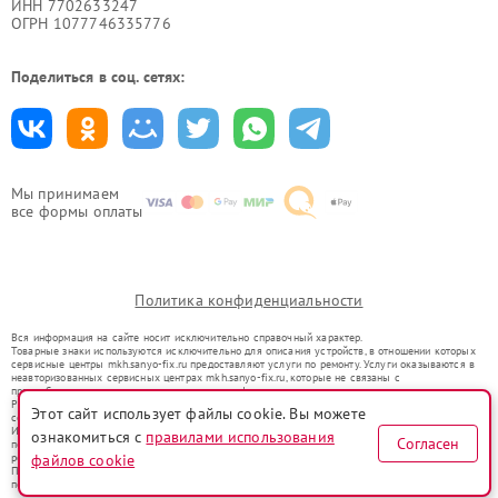
ИНН 7702633247
ОГРН 1077746335776
Поделиться в соц. сетях:
Мы принимаем
все формы оплаты
Политика конфиденциальности
Вся информация на сайте носит исключительно справочный характер.
Товарные знаки используются исключительно для описания устройств, в отношении которых
сервисные центры mkh.sanyo-fix.ru предоставляют услуги по ремонту. Услуги оказываются в
неавторизованных сервисных центрах mkh.sanyo-fix.ru, которые не связаны с
правообладателями товарных знаков или их официальными представителями.
Ремонт осуществляется для устройств, уже введенных в гражданский оборот в соответствии
Этот сайт использует файлы cookie. Вы можете
со статьей 1487 ГК РФ.
Использование товарных знаков не преследует цели индивидуализации услуг или введения
ознакомиться с
правилами использования
Согласен
потребителей в заблуждение, а служит для информирования о предоставляемых услугах по
ремонту техники указанных брендов.
файлов cookie
Представленная на сайте информация не является публичной офертой, определяемой
положениями Статьи 437(2) Гражданского кодекса РФ