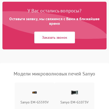
Появление запаха гари
2400 ₽
Подробнее →
У Вас остались вопросы?
Проблемы с вентилятором
2000 ₽
Подробнее →
Оставьте заявку, мы свяжемся с Вами в ближайшее
время
Поломка системы
2200 ₽
Подробнее →
охлаждения
Заказать звонок
Не работают сенсорные
2400 ₽
Подробнее →
кнопки
Не горит подсветка
2000 ₽
Подробнее →
Сломался трансформатор
1000 ₽
Подробнее →
Модели микроволновых печей Sanyo
Sanyo EM-G5593V
Sanyo EM-G1073V