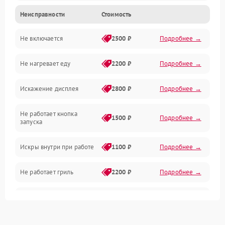
Неисправности
Стоимость
Дверца и корпус
Не включается
2500 ₽
Подробнее →
Механика и внутренние элементы
Не нагревает еду
2200 ₽
Подробнее →
Механические повреждения
Искажение дисплея
2800 ₽
Подробнее →
Питание и запуск
Не работает кнопка
Нагрев и приготовление
1500 ₽
Подробнее →
запуска
Программное обеспечение
Искры внутри при работе
1100 ₽
Подробнее →
Не работает гриль
2200 ₽
Подробнее →
Перегрев или отключение
2400 ₽
Подробнее →
во время работы