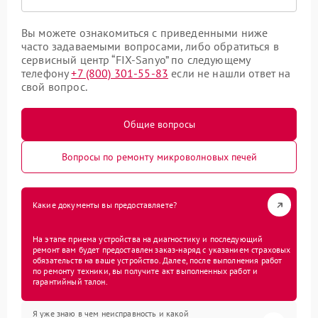
Вы можете ознакомиться с приведенными ниже
часто задаваемыми вопросами, либо обратиться в
сервисный центр “FIX-Sanyo” по следующему
телефону
+7 (800) 301-55-83
если не нашли ответ на
свой вопрос.
Общие вопросы
Вопросы по ремонту микроволновых печей
Какие документы вы предоставляете?
На этапе приема устройства на диагностику и последующий
ремонт вам будет предоставлен заказ-наряд с указанием страховых
обязательств на ваше устройство. Далее, после выполнения работ
по ремонту техники, вы получите акт выполненных работ и
гарантийный талон.
Я уже знаю в чем неисправность и какой