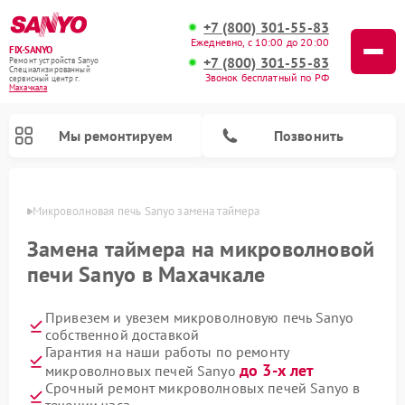
+7 (800) 301-55-83
Ежедневно, с 10:00 до 20:00
FIX-SANYO
+7 (800) 301-55-83
Ремонт устройств Sanyo
Специализированный
Звонок бесплатный по РФ
cервисный центр г.
Махачкала
Мы ремонтируем
Позвонить
чкале
Микроволновая печь Sanyo замена таймера
Замена таймера на микроволновой
печи Sanyo в Махачкале
Ремонт посудомоечных машин Sanyo
Ремонт стиральных машин Sanyo
Привезем и увезем микроволновую печь Sanyo
собственной доставкой
Гарантия на наши работы по ремонту
до 3-х лет
микроволновых печей Sanyo
Срочный ремонт микроволновых печей Sanyo в