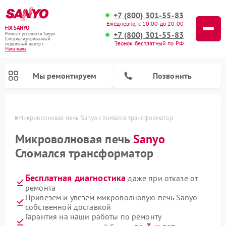
+7 (800) 301-55-83
Ежедневно, с 10:00 до 20:00
FIX-SANYO
+7 (800) 301-55-83
Ремонт устройств Sanyo
Специализированный
Звонок бесплатный по РФ
cервисный центр г.
Махачкала
Мы ремонтируем
Позвонить
чкале
Микроволновая печь Sanyo сломался трансформатор
Микроволновая печь
Sanyo
Сломался трансформатор
Ремонт посудомоечных машин Sanyo
Ремонт стиральных машин Sanyo
Бесплатная диагностика
даже при отказе от
ремонта
Привезем и увезем микроволновую печь Sanyo
собственной доставкой
Гарантия на наши работы по ремонту