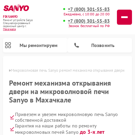
+7 (800) 301-55-83
Ежедневно, с 10:00 до 20:00
FIX-SANYO
+7 (800) 301-55-83
Ремонт устройств Sanyo
Специализированный
Звонок бесплатный по РФ
cервисный центр г.
Махачкала
Мы ремонтируем
Позвонить
чкале
Микроволновая печь Sanyo ремонт механизма открывания двери
Ремонт механизма открывания
двери на микроволновой печи
Ремонт посудомоечных машин Sanyo
Ремонт стиральных машин Sanyo
Sanyo в Махачкале
Привезем и увезем микроволновую печь Sanyo
собственной доставкой
Гарантия на наши работы по ремонту
до 3-х лет
микроволновых печей Sanyo