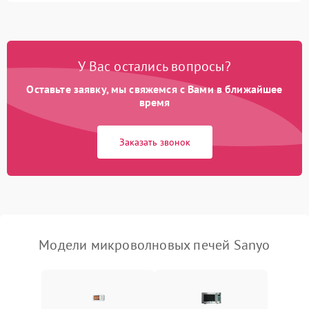
2400 ₽
Подробнее →
во время работы
Появление запаха гари
2400 ₽
Подробнее →
У Вас остались вопросы?
Проблемы с вентилятором
2000 ₽
Подробнее →
Оставьте заявку, мы свяжемся с Вами в ближайшее
время
Поломка системы
2200 ₽
Подробнее →
охлаждения
Заказать звонок
Не работают сенсорные
2400 ₽
Подробнее →
кнопки
Не горит подсветка
2000 ₽
Подробнее →
Сломался трансформатор
1000 ₽
Подробнее →
Модели микроволновых печей Sanyo