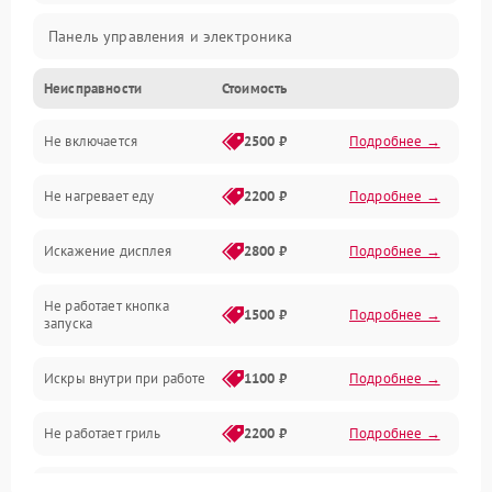
Панель управления и электроника
Неисправности
Стоимость
Дверца и корпус
Не включается
2500 ₽
Подробнее →
Механика и внутренние элементы
Не нагревает еду
2200 ₽
Подробнее →
Механические повреждения
Искажение дисплея
2800 ₽
Подробнее →
Питание и запуск
Не работает кнопка
Нагрев и приготовление
1500 ₽
Подробнее →
запуска
Программное обеспечение
Искры внутри при работе
1100 ₽
Подробнее →
Не работает гриль
2200 ₽
Подробнее →
Перегрев или отключение