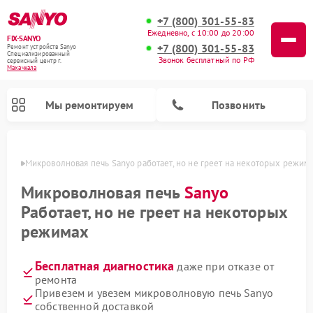
+7 (800) 301-55-83
Ежедневно, с 10:00 до 20:00
FIX-SANYO
+7 (800) 301-55-83
Ремонт устройств Sanyo
Специализированный
Звонок бесплатный по РФ
cервисный центр г.
Махачкала
Мы ремонтируем
Позвонить
чкале
Микроволновая печь Sanyo работает, но не греет на некоторых режим
Микроволновая печь
Sanyo
Работает, но не греет на некоторых
Ремонт посудомоечных машин Sanyo
Ремонт стиральных машин Sanyo
режимах
Бесплатная диагностика
даже при отказе от
ремонта
Привезем и увезем микроволновую печь Sanyo
собственной доставкой