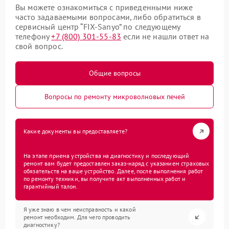
Вы можете ознакомиться с приведенными ниже
часто задаваемыми вопросами, либо обратиться в
сервисный центр “FIX-Sanyo” по следующему
телефону
+7 (800) 301-55-83
если не нашли ответ на
свой вопрос.
Общие вопросы
Вопросы по ремонту микроволновых печей
Какие документы вы предоставляете?
На этапе приема устройства на диагностику и последующий
ремонт вам будет предоставлен заказ-наряд с указанием страховых
обязательств на ваше устройство. Далее, после выполнения работ
по ремонту техники, вы получите акт выполненных работ и
гарантийный талон.
Я уже знаю в чем неисправность и какой
ремонт необходим. Для чего проводить
диагностику?