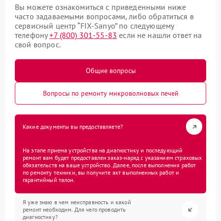
Вы можете ознакомиться с приведенными ниже
часто задаваемыми вопросами, либо обратиться в
сервисный центр “FIX-Sanyo” по следующему
телефону
+7 (800) 301-55-83
если не нашли ответ на
свой вопрос.
Общие вопросы
Вопросы по ремонту микроволновых печей
Какие документы вы предоставляете?
На этапе приема устройства на диагностику и последующий
ремонт вам будет предоставлен заказ-наряд с указанием страховых
обязательств на ваше устройство. Далее, после выполнения работ
по ремонту техники, вы получите акт выполненных работ и
гарантийный талон.
Я уже знаю в чем неисправность и какой
ремонт необходим. Для чего проводить
диагностику?