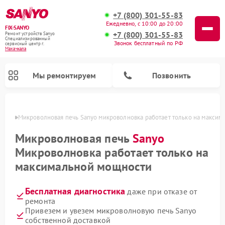
+7 (800) 301-55-83
Ежедневно, с 10:00 до 20:00
FIX-SANYO
+7 (800) 301-55-83
Ремонт устройств Sanyo
Специализированный
Звонок бесплатный по РФ
cервисный центр г.
Махачкала
Мы ремонтируем
Позвонить
чкале
Микроволновая печь Sanyo микроволновка работает только на макси
Микроволновая печь
Sanyo
Микроволновка работает только на
Ремонт посудомоечных машин Sanyo
Ремонт стиральных машин Sanyo
максимальной мощности
Бесплатная диагностика
даже при отказе от
ремонта
Привезем и увезем микроволновую печь Sanyo
собственной доставкой