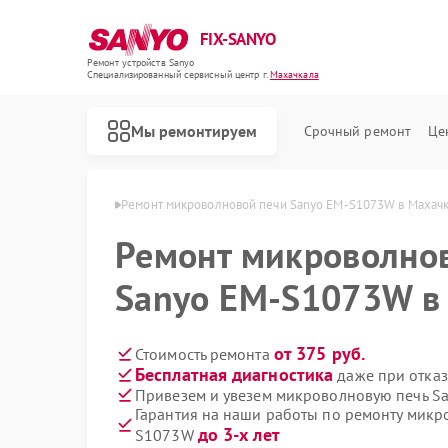
FIX-SANYO
Ремонт устройств Sanyo
Специализированный cервисный центр г.
Махачкала
Мы ремонтируем
Срочный ремонт
Це
 Sanyo в Махачкале
Ремонт микроволновой печи Sanyo EM-S1073W в Махач
Ремонт микроволно
Sanyo EM-S1073W в
Ремонт посудомоечных машин Sanyo
Ремонт стиральных машин Sanyo
от 375 руб.
Стоимость ремонта
Бесплатная диагностика
даже при отказ
Привезем и увезем микроволновую печь S
Гарантия на наши работы по ремонту микр
до 3-х лет
S1073W