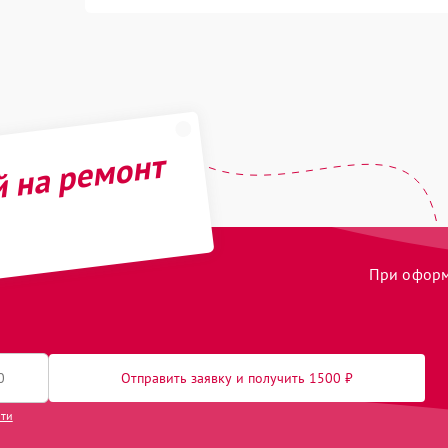
й на ремонт
При оформл
Отправить заявку и получить 1500 ₽
сти