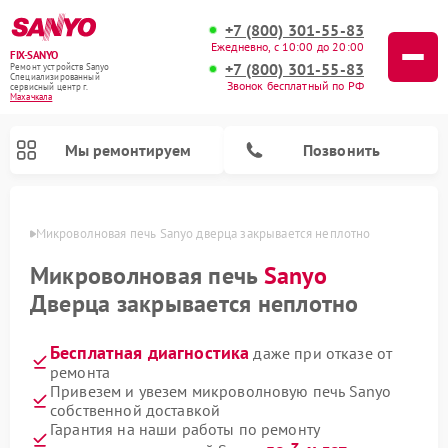
+7 (800) 301-55-83
Ежедневно, с 10:00 до 20:00
FIX-SANYO
+7 (800) 301-55-83
Ремонт устройств Sanyo
Специализированный
Звонок бесплатный по РФ
cервисный центр г.
Махачкала
Мы ремонтируем
Позвонить
чкале
Микроволновая печь Sanyo дверца закрывается неплотно
Микроволновая печь
Sanyo
Дверца закрывается неплотно
Ремонт посудомоечных машин Sanyo
Ремонт стиральных машин Sanyo
Бесплатная диагностика
даже при отказе от
ремонта
Привезем и увезем микроволновую печь Sanyo
собственной доставкой
Гарантия на наши работы по ремонту