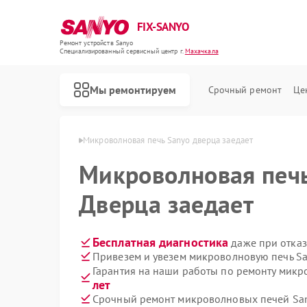
FIX-SANYO
Ремонт устройств Sanyo
Специализированный cервисный центр г.
Махачкала
Мы ремонтируем
Срочный ремонт
Це
 Sanyo в Махачкале
Микроволновая печь Sanyo дверца заедает
Микроволновая печ
Дверца заедает
Ремонт посудомоечных машин Sanyo
Ремонт стиральных машин Sanyo
Бесплатная диагностика
даже при отказ
Привезем и увезем микроволновую печь Sa
Гарантия на наши работы по ремонту мик
лет
Срочный ремонт микроволновых печей San