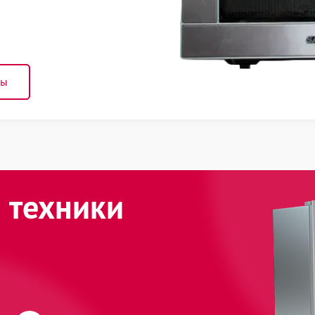
ны
 техники