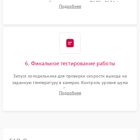
дозированным объемом хладагента (R600a, R134a) по
Подробнее
электронным весам. Контроль рабочего давления в системе.
6. Финальное тестирование работы
Запуск холодильника для проверки скорости выхода на
заданную температуру в камерах. Контроль уровня шума
компрессора, отсутствия обмерзания стенок и корректного
Подробнее
срабатывания системы автоматической оттайки.