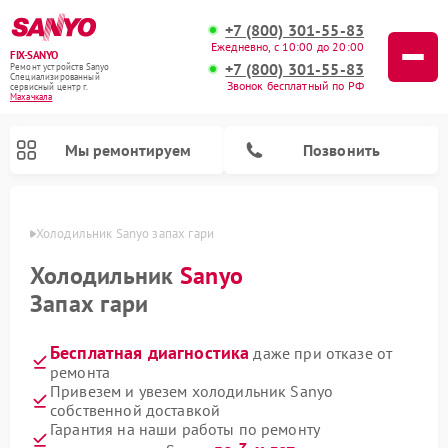
+7 (800) 301-55-83
Ежедневно, с 10:00 до 20:00
FIX-SANYO
+7 (800) 301-55-83
Ремонт устройств Sanyo
Специализированный
Звонок бесплатный по РФ
cервисный центр г.
Махачкала
Мы ремонтируем
Позвонить
чкале
Холодильник Sanyo запах гари
Холодильник
Sanyo
Запах гари
Ремонт микроволновых печей Sanyo
Ремонт посудомоечных машин Sanyo
Ремонт стиральных машин Sanyo
Бесплатная диагностика
даже при отказе от
ремонта
Привезем и увезем холодильник Sanyo
собственной доставкой
Гарантия на наши работы по ремонту