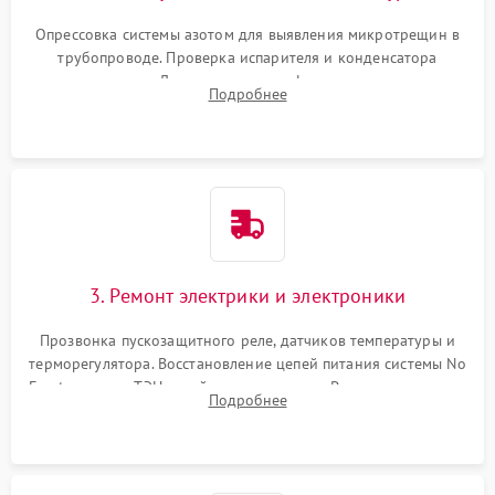
Опрессовка системы азотом для выявления микротрещин в
трубопроводе. Проверка испарителя и конденсатора
течеискателем. Демонтаж старого фильтра-осушителя и
Подробнее
продувка капиллярной трубки для устранения засоров.
3. Ремонт электрики и электроники
Прозвонка пускозащитного реле, датчиков температуры и
терморегулятора. Восстановление цепей питания системы No
Frost, включая ТЭН оттайки и вентилятор. Ремонт или замена
Подробнее
платы управления при сбоях алгоритмов.