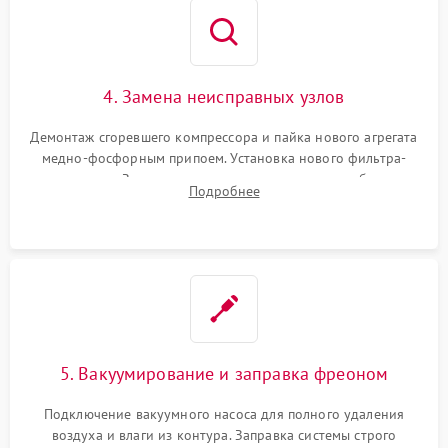
4. Замена неисправных узлов
Демонтаж сгоревшего компрессора и пайка нового агрегата
медно-фосфорным припоем. Установка нового фильтра-
осушителя. Замена изношенных вентиляторов обдува,
Подробнее
сломанных заслонок или поврежденных дверных петель.
5. Вакуумирование и заправка фреоном
Подключение вакуумного насоса для полного удаления
воздуха и влаги из контура. Заправка системы строго