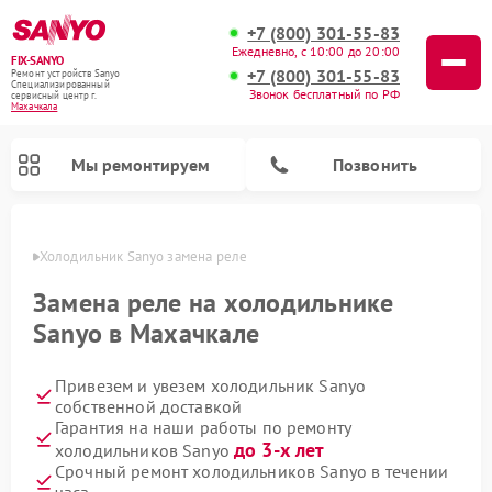
+7 (800) 301-55-83
Ежедневно, с 10:00 до 20:00
FIX-SANYO
+7 (800) 301-55-83
Ремонт устройств Sanyo
Специализированный
Звонок бесплатный по РФ
cервисный центр г.
Махачкала
Мы ремонтируем
Позвонить
чкале
Холодильник Sanyo замена реле
Замена реле на холодильнике
Sanyo в Махачкале
Ремонт микроволновых печей Sanyo
Ремонт посудомоечных машин Sanyo
Ремонт стиральных машин Sanyo
Привезем и увезем холодильник Sanyo
собственной доставкой
Гарантия на наши работы по ремонту
до 3-х лет
холодильников Sanyo
Срочный ремонт холодильников Sanyo в течении