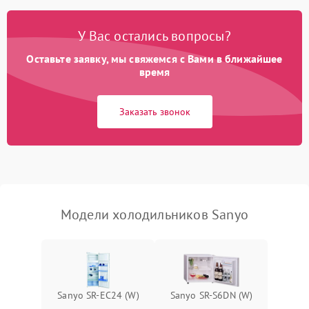
Поломка системы No Frost
2600 ₽
Подробнее →
У Вас остались вопросы?
Оставьте заявку, мы свяжемся с Вами в ближайшее
Образование конденсата
1800 ₽
Подробнее →
на стенках
время
Сбой в работе инвертора
2100 ₽
Подробнее →
Заказать звонок
Запах горелого при
2000 ₽
Подробнее →
работе
Не включается
1000 ₽
Подробнее →
холодильник
Модели холодильников Sanyo
Проблемы с системой
автоматической
1800 ₽
Подробнее →
разморозки
Sanyo SR-EC24 (W)
Sanyo SR-S6DN (W)