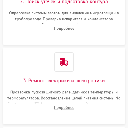
2. Поиск утечек и подготовка контура
Опрессовка системы азотом для выявления микротрещин в
трубопроводе. Проверка испарителя и конденсатора
течеискателем. Демонтаж старого фильтра-осушителя и
Подробнее
продувка капиллярной трубки для устранения засоров.
3. Ремонт электрики и электроники
Прозвонка пускозащитного реле, датчиков температуры и
терморегулятора. Восстановление цепей питания системы No
Frost, включая ТЭН оттайки и вентилятор. Ремонт или замена
Подробнее
платы управления при сбоях алгоритмов.