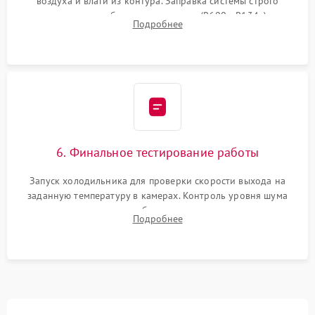
воздуха и влаги из контура. Заправка системы строго
дозированным объемом хладагента (R600a, R134a) по
Подробнее
электронным весам. Контроль рабочего давления в системе.
6. Финальное тестирование работы
Запуск холодильника для проверки скорости выхода на
заданную температуру в камерах. Контроль уровня шума
компрессора, отсутствия обмерзания стенок и корректного
Подробнее
срабатывания системы автоматической оттайки.