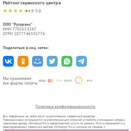
Рейтинг сервисного центра
4.9-5.0
ООО "Русервис"
ИНН 7702633247
ОГРН 1077746335776
Поделиться в соц. сетях:
Мы принимаем
все формы оплаты
Политика конфиденциальности
Вся информация на сайте носит исключительно справочный характер.
Товарные знаки используются исключительно для описания устройств, в отношении которых
сервисные центры mkh.sanyo-fix.ru предоставляют услуги по ремонту. Услуги оказываются в
неавторизованных сервисных центрах mkh.sanyo-fix.ru, которые не связаны с
правообладателями товарных знаков или их официальными представителями.