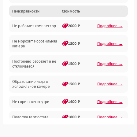
Неисправности
Стоимость
Механика
Не работает компрессор
2000 ₽
Подробнее →
Электропитание
Не морозит морозильная
Дренаж
1800 ₽
Подробнее →
камера
Оттайка
Постоянно работает и не
1500 ₽
Подробнее →
отключается
Программное обеспечение
Образование льда в
1500 ₽
Подробнее →
холодильной камере
Не горит свет внутри
1400 ₽
Подробнее →
Поломка термостата
1800 ₽
Подробнее →
Не работает вентилятор
1800 ₽
Подробнее →