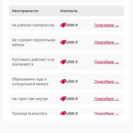
Неисправности
Стоимость
Механика
Не работает компрессор
2000 ₽
Подробнее →
Электропитание
Не морозит морозильная
Дренаж
1800 ₽
Подробнее →
камера
Оттайка
Постоянно работает и не
1500 ₽
Подробнее →
отключается
Программное обеспечение
Образование льда в
1500 ₽
Подробнее →
холодильной камере
Не горит свет внутри
1400 ₽
Подробнее →
Поломка термостата
1800 ₽
Подробнее →
Не работает вентилятор
1800 ₽
Подробнее →