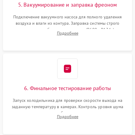
5. Вакуумирование и заправка фреоном
Подключение вакуумного насоса для полного удаления
воздуха и влаги из контура. Заправка системы строго
дозированным объемом хладагента (R600a, R134a) по
Подробнее
электронным весам. Контроль рабочего давления в системе.
6. Финальное тестирование работы
Запуск холодильника для проверки скорости выхода на
заданную температуру в камерах. Контроль уровня шума
компрессора, отсутствия обмерзания стенок и корректного
Подробнее
срабатывания системы автоматической оттайки.