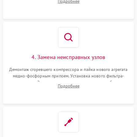
Подробнее
платы управления при сбоях алгоритмов.
4. Замена неисправных узлов
Демонтаж сгоревшего компрессора и пайка нового агрегата
медно-фосфорным припоем. Установка нового фильтра-
осушителя. Замена изношенных вентиляторов обдува,
Подробнее
сломанных заслонок или поврежденных дверных петель.