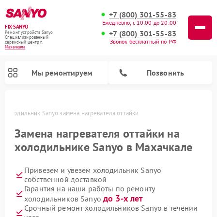
+7 (800) 301-55-83
Ежедневно, с 10:00 до 20:00
FIX-SANYO
+7 (800) 301-55-83
Ремонт устройств Sanyo
Специализированный
Звонок бесплатный по РФ
cервисный центр г.
Махачкала
Мы ремонтируем
Позвонить
е
Холодильник Sanyo замена нагревателя оттайки
Замена нагревателя оттайки на
холодильнике Sanyo в Махачкале
Ремонт микроволновых печей Sanyo
Ремонт посудомоечных машин Sanyo
Ремонт стиральных машин Sanyo
Привезем и увезем холодильник Sanyo
собственной доставкой
Гарантия на наши работы по ремонту
до 3-х лет
холодильников Sanyo
Срочный ремонт холодильников Sanyo в течении