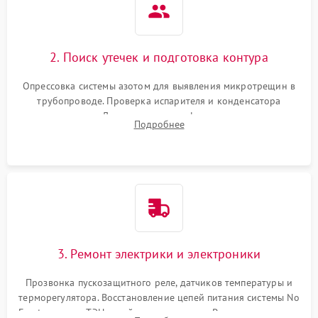
2. Поиск утечек и подготовка контура
Опрессовка системы азотом для выявления микротрещин в
трубопроводе. Проверка испарителя и конденсатора
течеискателем. Демонтаж старого фильтра-осушителя и
Подробнее
продувка капиллярной трубки для устранения засоров.
3. Ремонт электрики и электроники
Прозвонка пускозащитного реле, датчиков температуры и
терморегулятора. Восстановление цепей питания системы No
Frost, включая ТЭН оттайки и вентилятор. Ремонт или замена