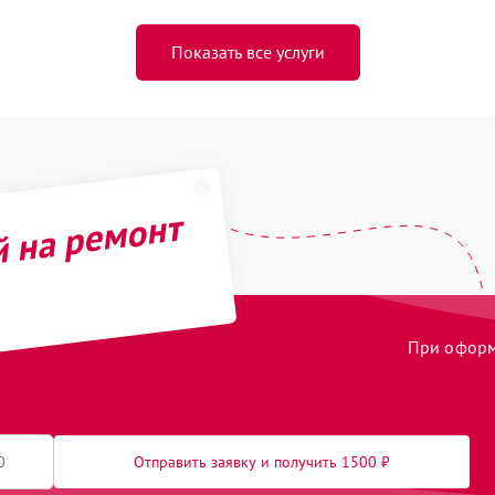
Показать все услуги
й на ремонт
При оформл
Отправить заявку и получить 1500 ₽