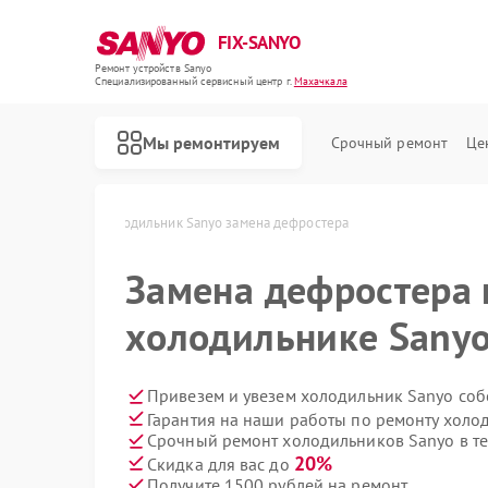
FIX-SANYO
Ремонт устройств Sanyo
Специализированный cервисный центр г.
Махачкала
Мы ремонтируем
Срочный ремонт
Це
yo в Махачкале
Холодильник Sanyo замена дефростера
Замена дефростера 
холодильнике Sanyo
Ремонт микроволновых печей Sanyo
Ремонт посудомоечных машин Sanyo
Ремонт стиральных машин Sanyo
Привезем и увезем холодильник Sanyo соб
Гарантия на наши работы по ремонту хол
Срочный ремонт холодильников Sanyo в те
20%
Скидка для вас до
Получите 1500 рублей на ремонт