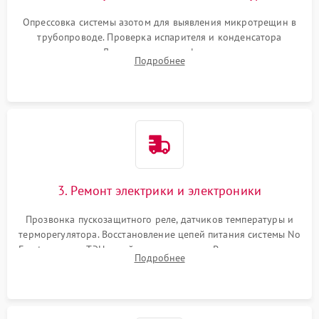
Опрессовка системы азотом для выявления микротрещин в
трубопроводе. Проверка испарителя и конденсатора
течеискателем. Демонтаж старого фильтра-осушителя и
Подробнее
продувка капиллярной трубки для устранения засоров.
3. Ремонт электрики и электроники
Прозвонка пускозащитного реле, датчиков температуры и
терморегулятора. Восстановление цепей питания системы No
Frost, включая ТЭН оттайки и вентилятор. Ремонт или замена
Подробнее
платы управления при сбоях алгоритмов.