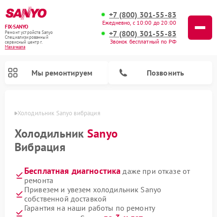
+7 (800) 301-55-83
Ежедневно, с 10:00 до 20:00
FIX-SANYO
+7 (800) 301-55-83
Ремонт устройств Sanyo
Специализированный
Звонок бесплатный по РФ
cервисный центр г.
Махачкала
Мы ремонтируем
Позвонить
чкале
Холодильник Sanyo вибрация
Холодильник
Sanyo
Вибрация
Ремонт микроволновых печей Sanyo
Ремонт посудомоечных машин Sanyo
Ремонт стиральных машин Sanyo
Бесплатная диагностика
даже при отказе от
ремонта
Привезем и увезем холодильник Sanyo
собственной доставкой
Гарантия на наши работы по ремонту