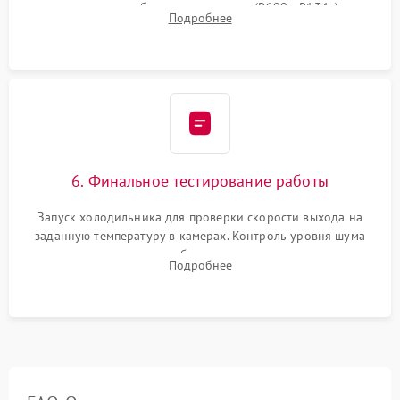
дозированным объемом хладагента (R600a, R134a) по
Подробнее
электронным весам. Контроль рабочего давления в системе.
6. Финальное тестирование работы
Запуск холодильника для проверки скорости выхода на
заданную температуру в камерах. Контроль уровня шума
компрессора, отсутствия обмерзания стенок и корректного
Подробнее
срабатывания системы автоматической оттайки.