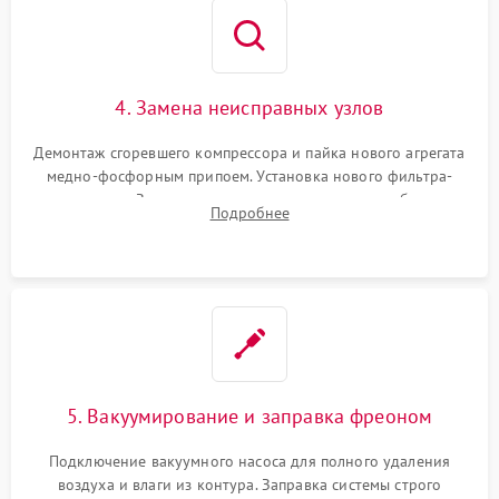
4. Замена неисправных узлов
Демонтаж сгоревшего компрессора и пайка нового агрегата
медно-фосфорным припоем. Установка нового фильтра-
осушителя. Замена изношенных вентиляторов обдува,
Подробнее
сломанных заслонок или поврежденных дверных петель.
5. Вакуумирование и заправка фреоном
Подключение вакуумного насоса для полного удаления
воздуха и влаги из контура. Заправка системы строго