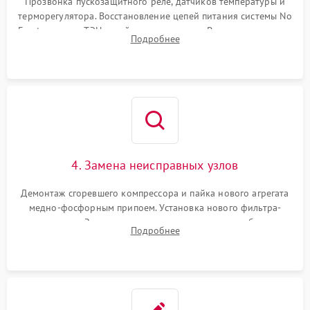
Прозвонка пускозащитного реле, датчиков температуры и
терморегулятора. Восстановление цепей питания системы No
Frost, включая ТЭН оттайки и вентилятор. Ремонт или замена
Подробнее
платы управления при сбоях алгоритмов.
4. Замена неисправных узлов
Демонтаж сгоревшего компрессора и пайка нового агрегата
медно-фосфорным припоем. Установка нового фильтра-
осушителя. Замена изношенных вентиляторов обдува,
Подробнее
сломанных заслонок или поврежденных дверных петель.