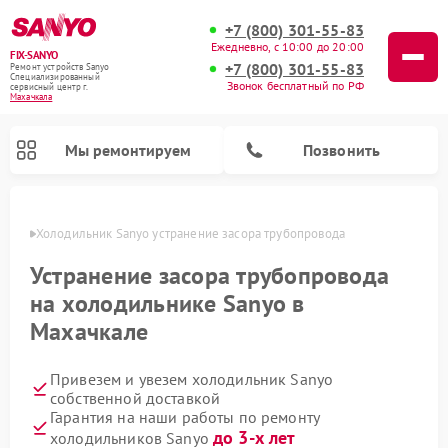
+7 (800) 301-55-83
Ежедневно, с 10:00 до 20:00
FIX-SANYO
+7 (800) 301-55-83
Ремонт устройств Sanyo
Специализированный
Звонок бесплатный по РФ
cервисный центр г.
Махачкала
Мы ремонтируем
Позвонить
чкале
Холодильник Sanyo устранение засора трубопровода
Устранение засора трубопровода
на холодильнике Sanyo в
Ремонт микроволновых печей Sanyo
Ремонт посудомоечных машин Sanyo
Ремонт стиральных машин Sanyo
Махачкале
Привезем и увезем холодильник Sanyo
собственной доставкой
Гарантия на наши работы по ремонту
до 3-х лет
холодильников Sanyo