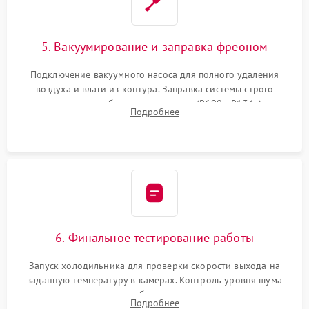
5. Вакуумирование и заправка фреоном
Подключение вакуумного насоса для полного удаления
воздуха и влаги из контура. Заправка системы строго
дозированным объемом хладагента (R600a, R134a) по
Подробнее
электронным весам. Контроль рабочего давления в системе.
6. Финальное тестирование работы
Запуск холодильника для проверки скорости выхода на
заданную температуру в камерах. Контроль уровня шума
компрессора, отсутствия обмерзания стенок и корректного
Подробнее