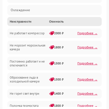
Охлаждение
Неисправности
Стоимость
Механика
Не работает компрессор
2000 ₽
Подробнее →
Электропитание
Не морозит морозильная
Дренаж
1800 ₽
Подробнее →
камера
Оттайка
Постоянно работает и не
1500 ₽
Подробнее →
отключается
Программное обеспечение
Образование льда в
1500 ₽
Подробнее →
холодильной камере
Не горит свет внутри
1400 ₽
Подробнее →
Поломка термостата
1800 ₽
Подробнее →