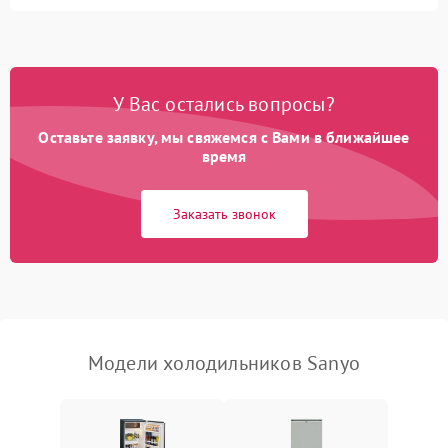
Не работает вентилятор
1800 ₽
Подробнее →
Поломка системы No Frost
2600 ₽
Подробнее →
У Вас остались вопросы?
Оставьте заявку, мы свяжемся с Вами в ближайшее
Образование конденсата
1800 ₽
Подробнее →
на стенках
время
Сбой в работе инвертора
2100 ₽
Подробнее →
Заказать звонок
Запах горелого при
2000 ₽
Подробнее →
работе
Не включается
1000 ₽
Подробнее →
холодильник
Модели холодильников Sanyo
Проблемы с системой
автоматической
1800 ₽
Подробнее →
разморозки