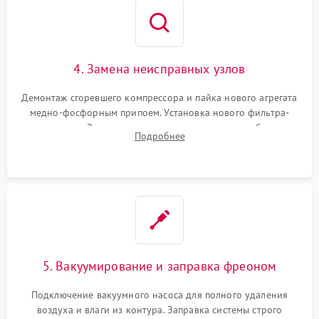
4. Замена неисправных узлов
Демонтаж сгоревшего компрессора и пайка нового агрегата
медно-фосфорным припоем. Установка нового фильтра-
осушителя. Замена изношенных вентиляторов обдува,
Подробнее
сломанных заслонок или поврежденных дверных петель.
5. Вакуумирование и заправка фреоном
Подключение вакуумного насоса для полного удаления
воздуха и влаги из контура. Заправка системы строго