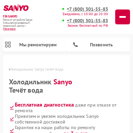
+7 (800) 301-55-83
Ежедневно, с 10:00 до 20:00
FIX-SANYO
+7 (800) 301-55-83
Ремонт устройств Sanyo
Специализированный
Звонок бесплатный по РФ
cервисный центр г.
Махачкала
Мы ремонтируем
Позвонить
чкале
Холодильник Sanyo течёт вода
Холодильник
Sanyo
Течёт вода
Ремонт микроволновых печей Sanyo
Ремонт посудомоечных машин Sanyo
Ремонт стиральных машин Sanyo
Бесплатная диагностика
даже при отказе от
ремонта
Привезем и увезем холодильник Sanyo
собственной доставкой
Гарантия на наши работы по ремонту