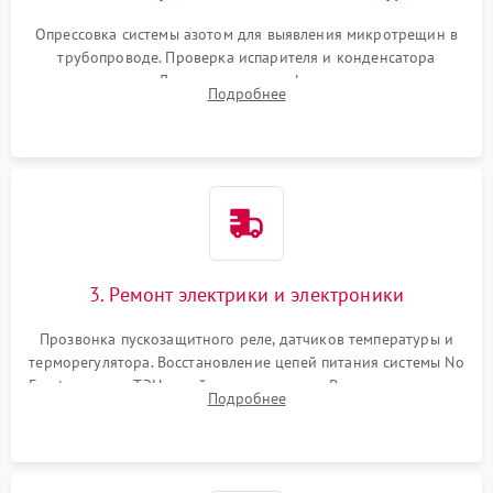
Опрессовка системы азотом для выявления микротрещин в
трубопроводе. Проверка испарителя и конденсатора
течеискателем. Демонтаж старого фильтра-осушителя и
Подробнее
продувка капиллярной трубки для устранения засоров.
3. Ремонт электрики и электроники
Прозвонка пускозащитного реле, датчиков температуры и
терморегулятора. Восстановление цепей питания системы No
Frost, включая ТЭН оттайки и вентилятор. Ремонт или замена
Подробнее
платы управления при сбоях алгоритмов.