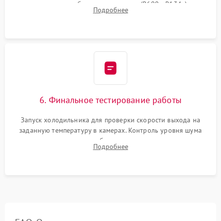
дозированным объемом хладагента (R600a, R134a) по
Подробнее
электронным весам. Контроль рабочего давления в системе.
6. Финальное тестирование работы
Запуск холодильника для проверки скорости выхода на
заданную температуру в камерах. Контроль уровня шума
компрессора, отсутствия обмерзания стенок и корректного
Подробнее
срабатывания системы автоматической оттайки.