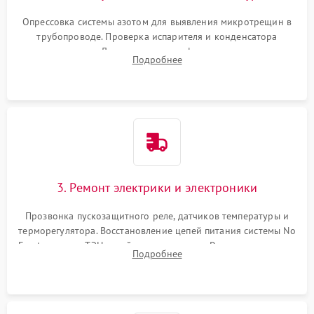
Опрессовка системы азотом для выявления микротрещин в
трубопроводе. Проверка испарителя и конденсатора
течеискателем. Демонтаж старого фильтра-осушителя и
Подробнее
продувка капиллярной трубки для устранения засоров.
3. Ремонт электрики и электроники
Прозвонка пускозащитного реле, датчиков температуры и
терморегулятора. Восстановление цепей питания системы No
Frost, включая ТЭН оттайки и вентилятор. Ремонт или замена
Подробнее
платы управления при сбоях алгоритмов.