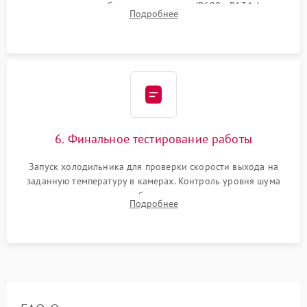
дозированным объемом хладагента (R600a, R134a) по
Подробнее
электронным весам. Контроль рабочего давления в системе.
6. Финальное тестирование работы
Запуск холодильника для проверки скорости выхода на
заданную температуру в камерах. Контроль уровня шума
компрессора, отсутствия обмерзания стенок и корректного
Подробнее
срабатывания системы автоматической оттайки.