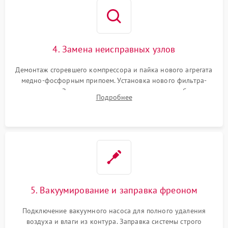
4. Замена неисправных узлов
Демонтаж сгоревшего компрессора и пайка нового агрегата
медно-фосфорным припоем. Установка нового фильтра-
осушителя. Замена изношенных вентиляторов обдува,
Подробнее
сломанных заслонок или поврежденных дверных петель.
5. Вакуумирование и заправка фреоном
Подключение вакуумного насоса для полного удаления
воздуха и влаги из контура. Заправка системы строго