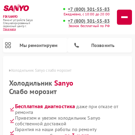
+7 (800) 301-55-83
Ежедневно, с 10:00 до 20:00
FIX-SANYO
+7 (800) 301-55-83
Ремонт устройств Sanyo
Специализированный
Звонок бесплатный по РФ
cервисный центр г.
Махачкала
Мы ремонтируем
Позвонить
чкале
Холодильник Sanyo слабо морозит
Холодильник
Sanyo
Слабо морозит
Ремонт микроволновых печей Sanyo
Ремонт посудомоечных машин Sanyo
Ремонт стиральных машин Sanyo
Бесплатная диагностика
даже при отказе от
ремонта
Привезем и увезем холодильник Sanyo
собственной доставкой
Гарантия на наши работы по ремонту