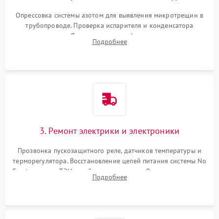
Опрессовка системы азотом для выявления микротрещин в
трубопроводе. Проверка испарителя и конденсатора
течеискателем. Демонтаж старого фильтра-осушителя и
Подробнее
продувка капиллярной трубки для устранения засоров.
3. Ремонт электрики и электроники
Прозвонка пускозащитного реле, датчиков температуры и
терморегулятора. Восстановление цепей питания системы No
Frost, включая ТЭН оттайки и вентилятор. Ремонт или замена
Подробнее
платы управления при сбоях алгоритмов.