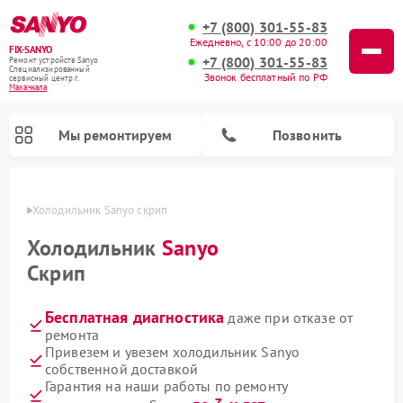
+7 (800) 301-55-83
Ежедневно, с 10:00 до 20:00
FIX-SANYO
+7 (800) 301-55-83
Ремонт устройств Sanyo
Специализированный
Звонок бесплатный по РФ
cервисный центр г.
Махачкала
Мы ремонтируем
Позвонить
чкале
Холодильник Sanyo скрип
Холодильник
Sanyo
Скрип
Ремонт микроволновых печей Sanyo
Ремонт посудомоечных машин Sanyo
Ремонт стиральных машин Sanyo
Бесплатная диагностика
даже при отказе от
ремонта
Привезем и увезем холодильник Sanyo
собственной доставкой
Гарантия на наши работы по ремонту