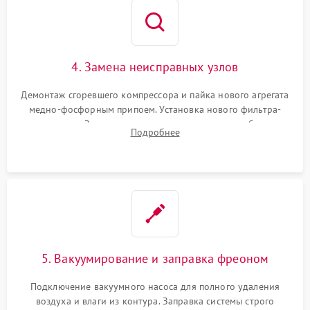
4. Замена неисправных узлов
Демонтаж сгоревшего компрессора и пайка нового агрегата
медно-фосфорным припоем. Установка нового фильтра-
осушителя. Замена изношенных вентиляторов обдува,
Подробнее
сломанных заслонок или поврежденных дверных петель.
5. Вакуумирование и заправка фреоном
Подключение вакуумного насоса для полного удаления
воздуха и влаги из контура. Заправка системы строго