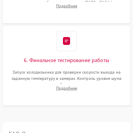
дозированным объемом хладагента (R600a, R134a) по
Подробнее
электронным весам. Контроль рабочего давления в системе.
6. Финальное тестирование работы
Запуск холодильника для проверки скорости выхода на
заданную температуру в камерах. Контроль уровня шума
компрессора, отсутствия обмерзания стенок и корректного
Подробнее
срабатывания системы автоматической оттайки.