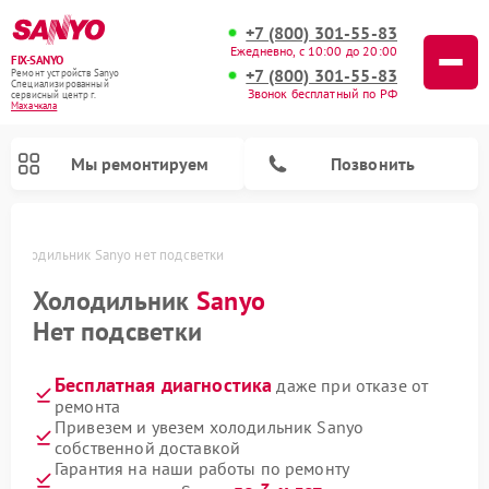
+7 (800) 301-55-83
Ежедневно, с 10:00 до 20:00
FIX-SANYO
+7 (800) 301-55-83
Ремонт устройств Sanyo
Специализированный
Звонок бесплатный по РФ
cервисный центр г.
Махачкала
Мы ремонтируем
Позвонить
е
Холодильник Sanyo нет подсветки
Холодильник
Sanyo
Нет подсветки
Ремонт микроволновых печей Sanyo
Ремонт посудомоечных машин Sanyo
Ремонт стиральных машин Sanyo
Бесплатная диагностика
даже при отказе от
ремонта
Привезем и увезем холодильник Sanyo
собственной доставкой
Гарантия на наши работы по ремонту