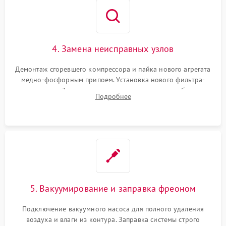
4. Замена неисправных узлов
Демонтаж сгоревшего компрессора и пайка нового агрегата
медно-фосфорным припоем. Установка нового фильтра-
осушителя. Замена изношенных вентиляторов обдува,
Подробнее
сломанных заслонок или поврежденных дверных петель.
5. Вакуумирование и заправка фреоном
Подключение вакуумного насоса для полного удаления
воздуха и влаги из контура. Заправка системы строго