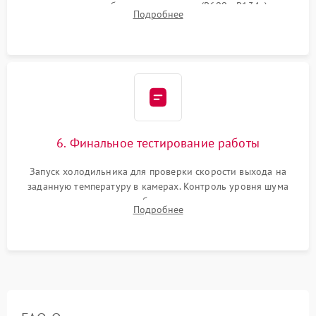
дозированным объемом хладагента (R600a, R134a) по
Подробнее
электронным весам. Контроль рабочего давления в системе.
6. Финальное тестирование работы
Запуск холодильника для проверки скорости выхода на
заданную температуру в камерах. Контроль уровня шума
компрессора, отсутствия обмерзания стенок и корректного
Подробнее
срабатывания системы автоматической оттайки.