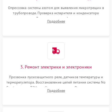
Опрессовка системы азотом для выявления микротрещин в
трубопроводе. Проверка испарителя и конденсатора
течеискателем. Демонтаж старого фильтра-осушителя и
Подробнее
продувка капиллярной трубки для устранения засоров.
3. Ремонт электрики и электроники
Прозвонка пускозащитного реле, датчиков температуры и
терморегулятора. Восстановление цепей питания системы No
Frost, включая ТЭН оттайки и вентилятор. Ремонт или замена
Подробнее
платы управления при сбоях алгоритмов.