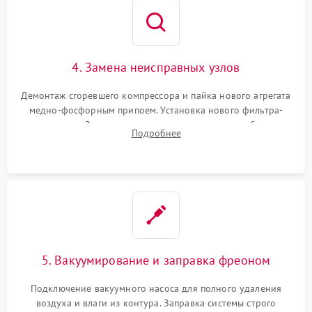
4. Замена неисправных узлов
Демонтаж сгоревшего компрессора и пайка нового агрегата
медно-фосфорным припоем. Установка нового фильтра-
осушителя. Замена изношенных вентиляторов обдува,
Подробнее
сломанных заслонок или поврежденных дверных петель.
5. Вакуумирование и заправка фреоном
Подключение вакуумного насоса для полного удаления
воздуха и влаги из контура. Заправка системы строго