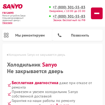
+7 (800) 301-55-83
Ежедневно, с 10:00 до 20:00
FIX-SANYO
+7 (800) 301-55-83
Ремонт устройств Sanyo
Специализированный
Звонок бесплатный по РФ
cервисный центр г.
Махачкала
Мы ремонтируем
Позвонить
чкале
Холодильник Sanyo не закрывается дверь
Холодильник
Sanyo
Не закрывается дверь
Ремонт микроволновых печей Sanyo
Ремонт посудомоечных машин Sanyo
Ремонт стиральных машин Sanyo
Бесплатная диагностика
даже при отказе от
ремонта
Привезем и увезем холодильник Sanyo
собственной доставкой
Гарантия на наши работы по ремонту