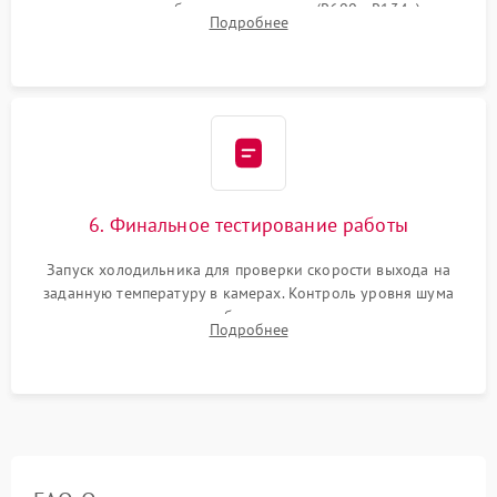
дозированным объемом хладагента (R600a, R134a) по
Подробнее
электронным весам. Контроль рабочего давления в системе.
6. Финальное тестирование работы
Запуск холодильника для проверки скорости выхода на
заданную температуру в камерах. Контроль уровня шума
компрессора, отсутствия обмерзания стенок и корректного
Подробнее
срабатывания системы автоматической оттайки.