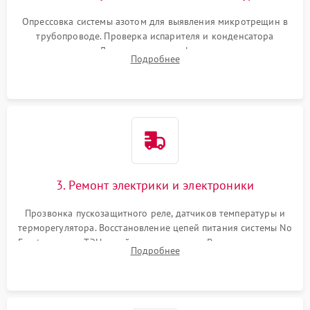
Опрессовка системы азотом для выявления микротрещин в
трубопроводе. Проверка испарителя и конденсатора
течеискателем. Демонтаж старого фильтра-осушителя и
Подробнее
продувка капиллярной трубки для устранения засоров.
3. Ремонт электрики и электроники
Прозвонка пускозащитного реле, датчиков температуры и
терморегулятора. Восстановление цепей питания системы No
Frost, включая ТЭН оттайки и вентилятор. Ремонт или замена
Подробнее
платы управления при сбоях алгоритмов.